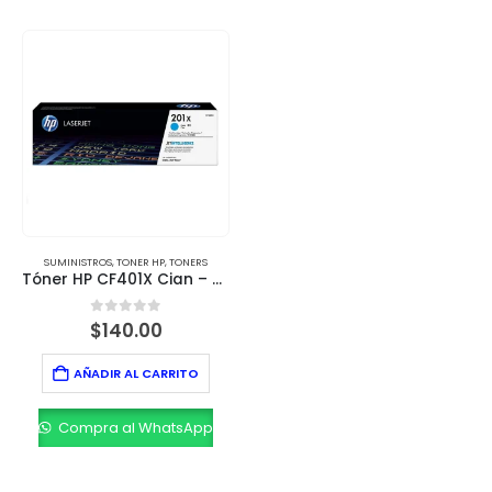
SUMINISTROS
,
TONER HP
,
TONERS
Tóner HP CF401X Cian – 2,300 Páginas
0
out of 5
$
140.00
AÑADIR AL CARRITO
Compra al WhatsApp