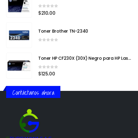
0
out of 5
$
210.00
Toner Brother TN-2340
0
out of 5
Toner HP CF230X (30X) Negro para HP LaserJet Pro
0
out of 5
$
125.00
Contáctanos ahora