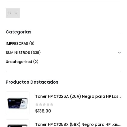
Categorias
IMPRESORAS
(5)
SUMINISTROS
(338)
Uncategorized
(2)
Productos Destacados
Toner HP CF226A (26A) Negro para HP LaserJet Pro M402
0
out of 5
$
138.00
Toner HP CF258X (58X) Negro para HP LaserJet Pro