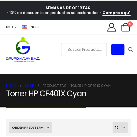
SEMANAS DE OFERTAS
- 10% de descuento en productos seleccionados -
Compra aquí
0
USD
ENG
HOME
SHOP
PRODUCT TAG -
TONER HP CF401X CYAN
Toner HP CF401X Cyan