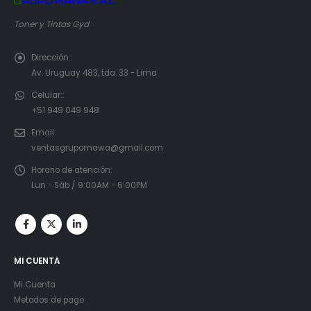
Toner y Tintas Gyd
Dirección::
Av. Uruguay 483, tda. 33 - Lima
Celular::
+51 949 049 948
Email:
ventasgrupomawa@gmail.com
Horario de atención:
Lun - Sáb / 9:00AM - 6:00PM
MI CUENTA
Mi Cuenta
Metodos de pago