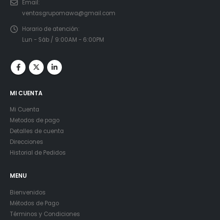
Email:
ventasgrupomawa@gmail.com
Horario de atención:
Lun - Sáb / 9:00AM - 6:00PM
MI CUENTA
Mi Cuenta
Metodos de pago
Detalles de cuenta
Direcciones
Historial de Pedidos
MENU
Bienvenidos
Métodos de Pago
Términos y Condiciones