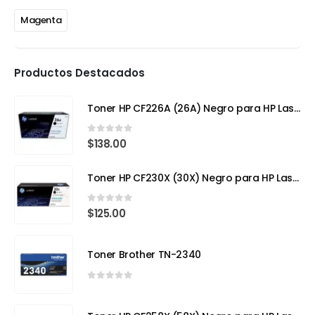
Magenta
Productos Destacados
Toner HP CF226A (26A) Negro para HP LaserJet Pro M402
0
out of 5
$
138.00
Toner HP CF230X (30X) Negro para HP LaserJet Pro
0
out of 5
$
125.00
Toner Brother TN-2340
0
out of 5