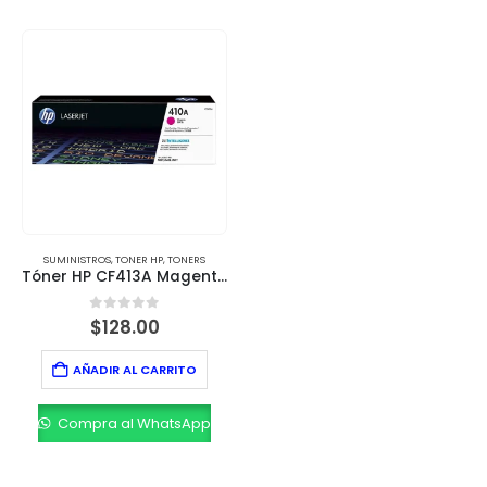
SUMINISTROS
,
TONER HP
,
TONERS
Tóner HP CF413A Magenta (410A) – 2,300 Páginas
0
out of 5
$
128.00
AÑADIR AL CARRITO
Compra al WhatsApp