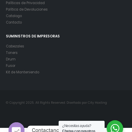
Políticas de Privacidad
Política de Devoluciones
Catalogo
Contacto
SUMINISTROS DE IMPRESORAS
Cabezales
Toners
Drum
Fusor
Kit de Manteniendo
© Copyright 2025. All Rights Reserved. Diseñado por City Hosting
¿Necesitas ayuda?
Contactanos
Chatea con nosotros