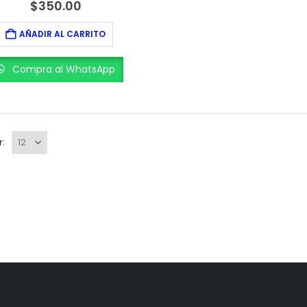
0
out of 5
$
350.00
AÑADIR AL CARRITO
Compra al WhatsApp
r: