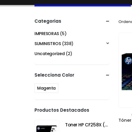
Categorias
Ordena
IMPRESORAS
(5)
SUMINISTROS
(338)
Uncategorized
(2)
Selecciona Color
Magenta
Productos Destacados
Toner HP CF258X (58X) Negro para HP LaserJet Pro