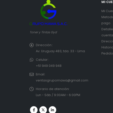
MI CU
Mi Cue
Metod
pago
Detall
Toner y Tintas Gyd
cuenta
Direcc
Dirección::
Histori
Av. Uruguay 483, tda. 33 - Lima
Pedido
Celular::
+51 949 049 948
Email:
ventasgrupomawa@gmail.com
Horario de atención:
Lun - Sáb / 9:00AM - 6:00PM