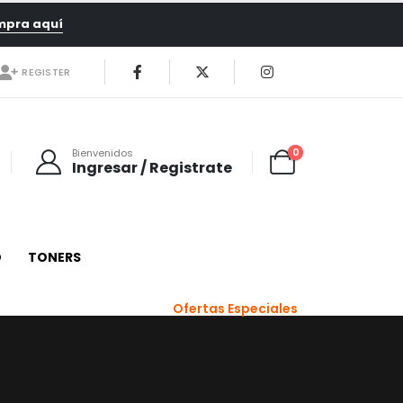
mpra aquí
REGISTER
0
Bienvenidos
Ingresar / Registrate
O
TONERS
Ofertas Especiales