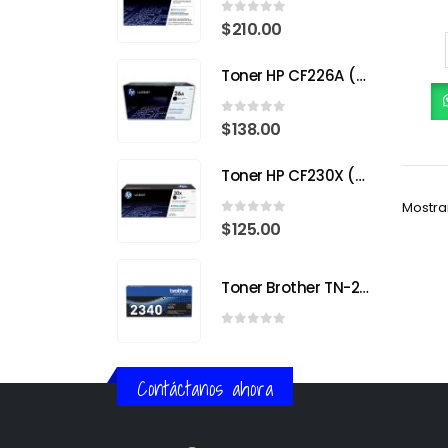
0
out of 5
$
210.00
Toner HP CF226A (26A) Negro para HP LaserJet Pro M402
0
out of 5
$
138.00
Toner HP CF230X (30X) Negro para HP LaserJet Pro
Mostra
0
out of 5
$
125.00
Toner Brother TN-2340
0
out of 5
Contáctanos ahora