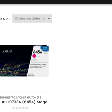
r por:
SUMINISTROS
,
TONER HP
,
TONERS
Tóner HP C9733A (645A) Magenta, Rendimiento de 12,000 Páginas