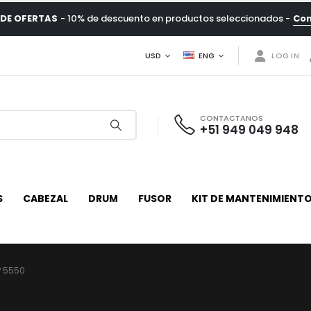
DE OFERTAS
- 10% de descuento en productos seleccionados -
Co
USD
ENG
LOG IN
CONTACTANOS
+51 949 049 948
S
CABEZAL
DRUM
FUSOR
KIT DE MANTENIMIENT
P 5550