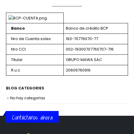
Banco
Banco de crédito BCP
Nro de Cuenta soles
193-70776070-77
Nro CCI
002-19300707760707-716
Titular
GRUPO MAWA SAC
R.u.c.
20609760916
BLOG CATEGORIES
No hay categorías
Contáctanos ahora