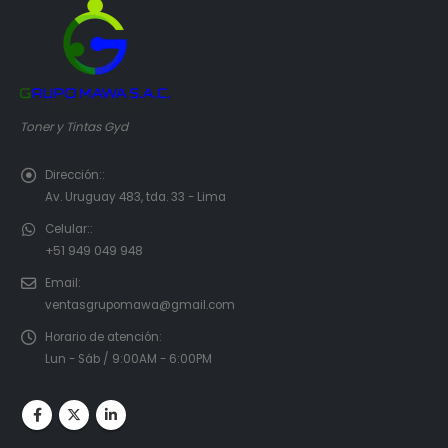
Toner y Tintas Gyd
Dirección::
Av. Uruguay 483, tda. 33 - Lima
Celular::
+51 949 049 948
Email:
ventasgrupomawa@gmail.com
Horario de atención:
Lun - Sáb / 9:00AM - 6:00PM