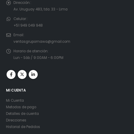
Dirección::
Av. Uruguay 483, tda. 33 - Lima
Celular::
+51 949 049 948
Email:
ventasgrupomawa@gmail.com
Horario de atención:
Lun - Sáb / 9:00AM - 6:00PM
MI CUENTA
Mi Cuenta
Metodos de pago
Detalles de cuenta
Direcciones
Historial de Pedidos