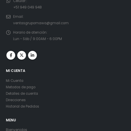
Celular::
+51 949 049 948
Email:
ventasgrupomawa@gmail.com
Horario de atención:
Lun - Sáb / 9:00AM - 6:00PM
MI CUENTA
Mi Cuenta
Metodos de pago
Detalles de cuenta
Direcciones
Historial de Pedidos
MENU
Bienvenidos