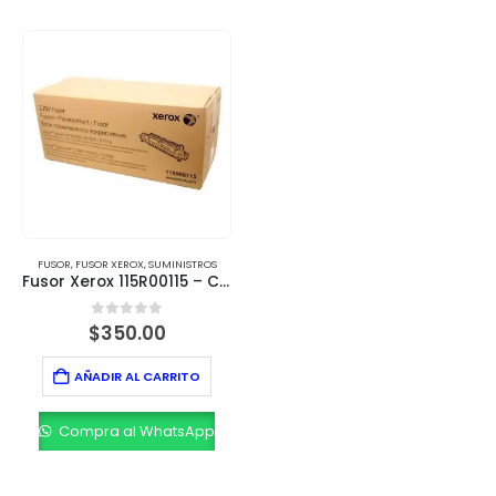
FUSOR
,
FUSOR XEROX
,
SUMINISTROS
Fusor Xerox 115R00115 – Calidad y Rendimiento Óptimo
0
out of 5
$
350.00
AÑADIR AL CARRITO
Compra al WhatsApp