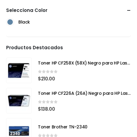
Selecciona Color
Black
Productos Destacados
Toner HP CF258X (58X) Negro para HP LaserJet Pro
0
out of 5
$
210.00
Toner HP CF226A (26A) Negro para HP LaserJet Pro M402
0
out of 5
$
138.00
Toner Brother TN-2340