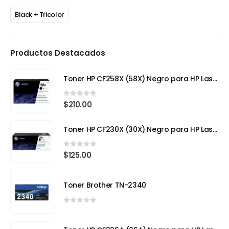
Black + Tricolor
Productos Destacados
Toner HP CF258X (58X) Negro para HP LaserJet Pro
0
out of 5
$
210.00
Toner HP CF230X (30X) Negro para HP LaserJet Pro
0
out of 5
$
125.00
Toner Brother TN-2340
0
out of 5