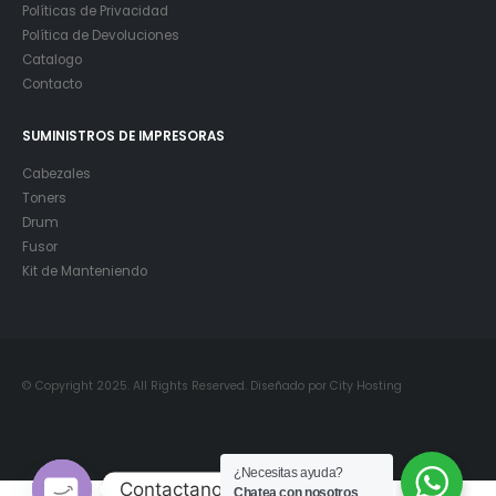
Políticas de Privacidad
Política de Devoluciones
Catalogo
Contacto
SUMINISTROS DE IMPRESORAS
Cabezales
Toners
Drum
Fusor
Kit de Manteniendo
© Copyright 2025. All Rights Reserved. Diseñado por City Hosting
¿Necesitas ayuda?
Contactanos
Chatea con nosotros