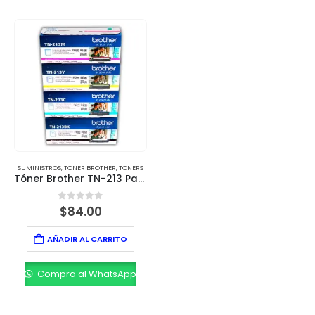
SUMINISTROS
,
TONER BROTHER
,
TONERS
Tóner Brother TN-213 Pack Original – Calidad y Rendimiento Profesional
0
out of 5
$
84.00
AÑADIR AL CARRITO
Compra al WhatsApp