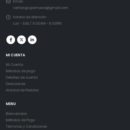
Email:
ventasgrupomawa@gmail.com
Horario de atención:
Lun - Sáb / 9:00AM - 6:00PM
MI CUENTA
Mi Cuenta
Metodos de pago
Detalles de cuenta
Direcciones
Historial de Pedidos
MENU
Bienvenidos
Métodos de Pago
Términos y Condiciones