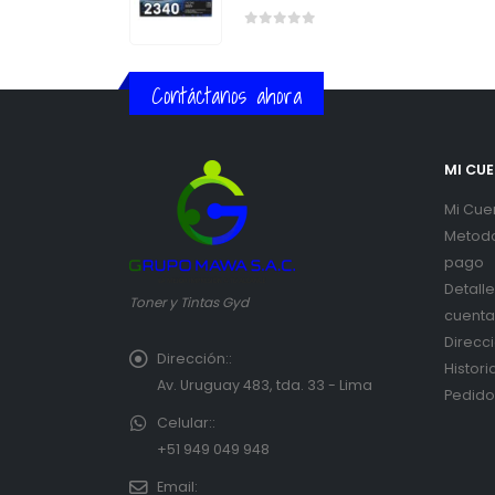
0
out of 5
Contáctanos ahora
MI CU
Mi Cue
Metod
pago
Detall
Toner y Tintas Gyd
cuenta
Direcc
Dirección::
Histori
Av. Uruguay 483, tda. 33 - Lima
Pedido
Celular::
+51 949 049 948
Email: