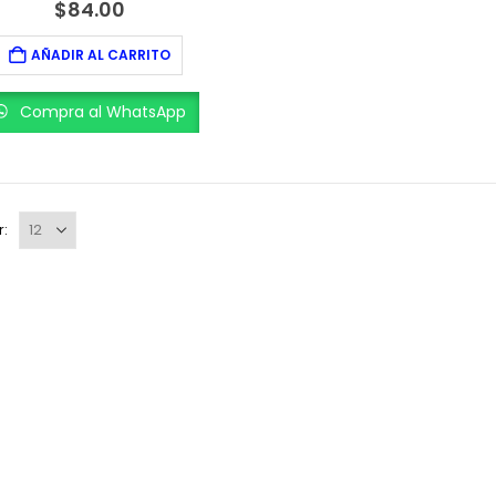
0
out of 5
$
84.00
AÑADIR AL CARRITO
Compra al WhatsApp
r: