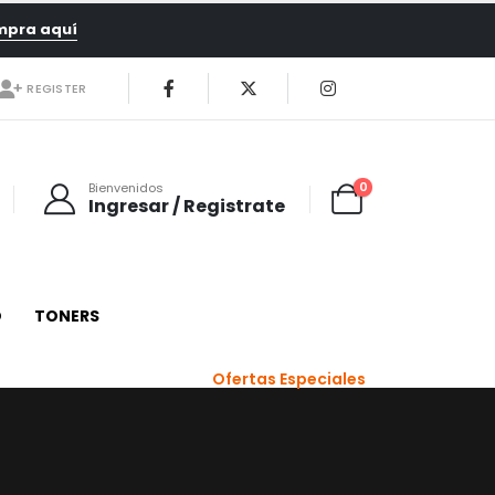
mpra aquí
REGISTER
0
Bienvenidos
Ingresar / Registrate
O
TONERS
Ofertas Especiales