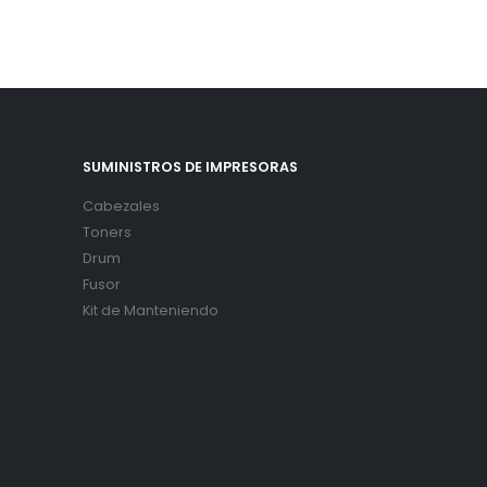
SUMINISTROS DE IMPRESORAS
Cabezales
Toners
Drum
Fusor
Kit de Manteniendo