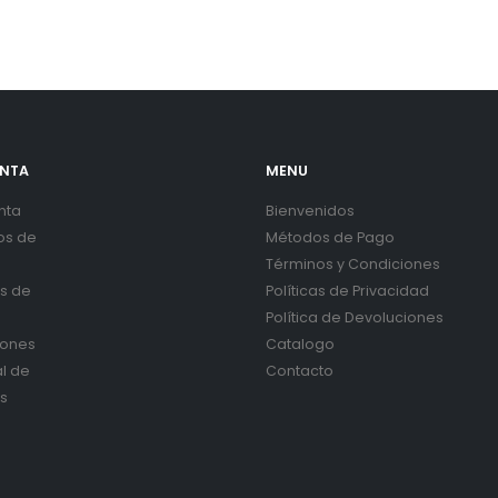
ENTA
MENU
nta
Bienvenidos
os de
Métodos de Pago
Términos y Condiciones
es de
Políticas de Privacidad
Política de Devoluciones
iones
Catalogo
al de
Contacto
s