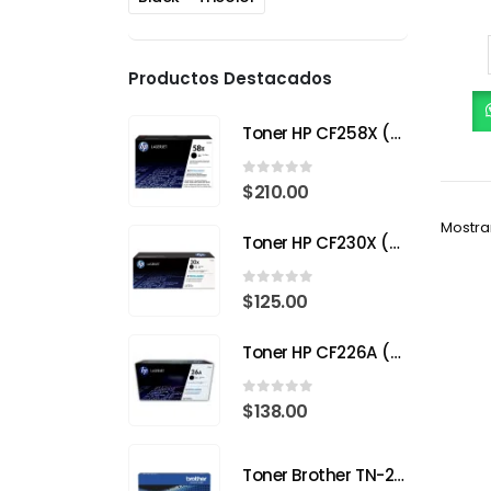
Productos Destacados
Toner HP CF258X (58X) Negro para HP LaserJet Pro
0
out of 5
$
210.00
Mostra
Toner HP CF230X (30X) Negro para HP LaserJet Pro
0
out of 5
$
125.00
Toner HP CF226A (26A) Negro para HP LaserJet Pro M402
0
out of 5
$
138.00
Toner Brother TN-2340