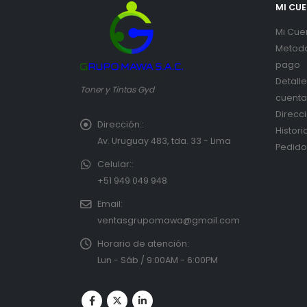
MI CU
Mi Cue
Metod
pago
Detall
Toner y Tintas Gyd
cuenta
Direcc
Dirección::
Histori
Av. Uruguay 483, tda. 33 - Lima
Pedido
Celular::
+51 949 049 948
Email:
ventasgrupomawa@gmail.com
Horario de atención:
Lun - Sáb / 9:00AM - 6:00PM