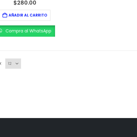
0
out of 5
$
280.00
AÑADIR AL CARRITO
Compra al WhatsApp
r: