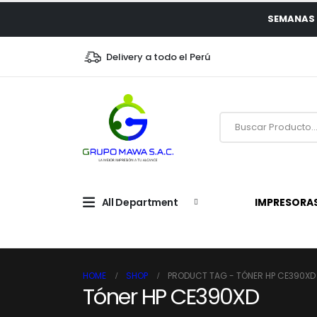
SEMANAS 
Delivery a todo el Perú
All Department
IMPRESORA
HOME
SHOP
PRODUCT TAG -
TÓNER HP CE390XD
Tóner HP CE390XD