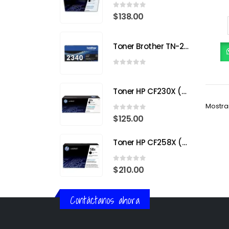
0
out of 5
$
138.00
Toner Brother TN-2340
0
out of 5
Toner HP CF230X (30X) Negro para HP LaserJet Pro
Mostra
0
out of 5
$
125.00
Toner HP CF258X (58X) Negro para HP LaserJet Pro
0
out of 5
$
210.00
Contáctanos ahora