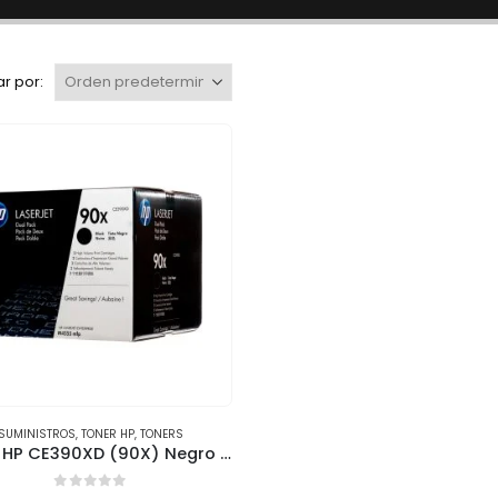
r por:
SUMINISTROS
,
TONER HP
,
TONERS
Tóner HP CE390XD (90X) Negro – Pack de 2 unidades (24,000 páginas)