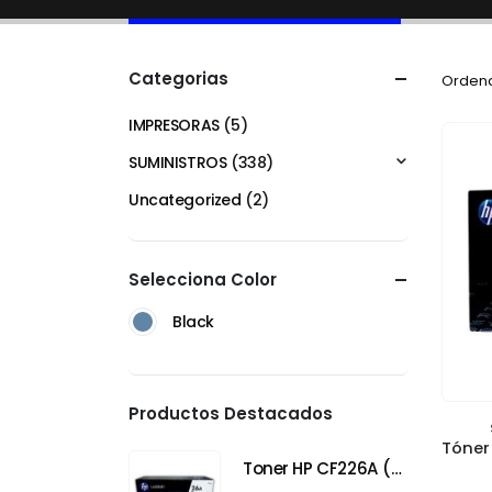
Categorias
Ordena
IMPRESORAS
(5)
SUMINISTROS
(338)
Uncategorized
(2)
Selecciona Color
Black
Productos Destacados
Toner HP CF226A (26A) Negro para HP LaserJet Pro M402