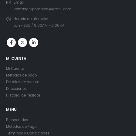
Email:
ventasgrupomawa@gmail.com
Horario de atención:
Lun - Sáb / 9:00AM - 6:00PM
MI CUENTA
Mi Cuenta
Metodos de pago
Detalles de cuenta
Direcciones
Historial de Pedidos
MENU
Bienvenidos
Métodos de Pago
Términos y Condiciones