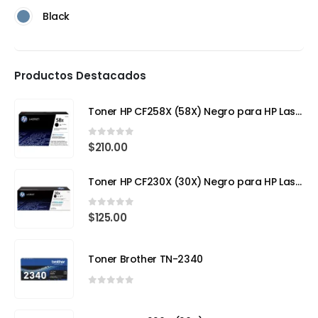
Black
Productos Destacados
Toner HP CF258X (58X) Negro para HP LaserJet Pro
0
out of 5
$
210.00
Toner HP CF230X (30X) Negro para HP LaserJet Pro
0
out of 5
$
125.00
Toner Brother TN-2340
0
out of 5