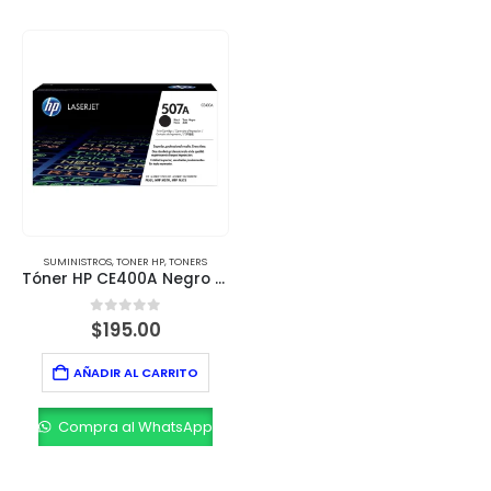
SUMINISTROS
,
TONER HP
,
TONERS
Tóner HP CE400A Negro – Alto Rendimiento (5,500 páginas)
0
out of 5
$
195.00
AÑADIR AL CARRITO
Compra al WhatsApp