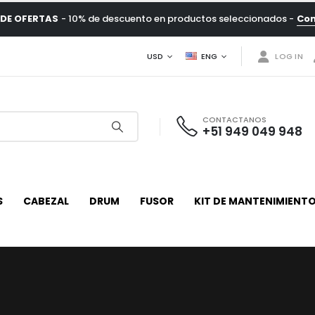
DE OFERTAS
- 10% de descuento en productos seleccionados -
Co
USD
ENG
LOG IN
CONTACTANOS
+51 949 049 948
S
CABEZAL
DRUM
FUSOR
KIT DE MANTENIMIENT