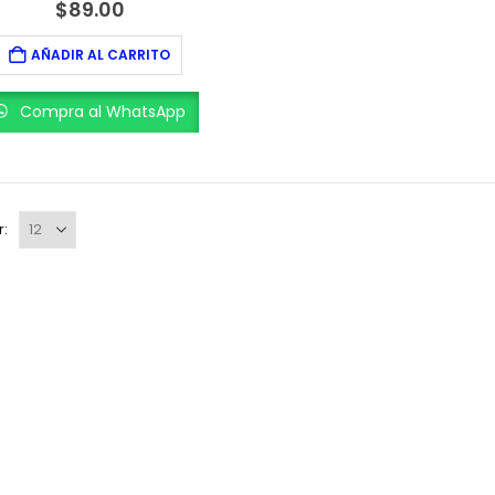
0
out of 5
$
89.00
AÑADIR AL CARRITO
Compra al WhatsApp
r: