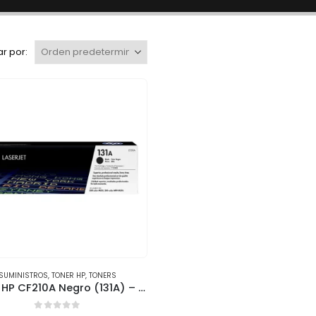
r por:
SUMINISTROS
,
TONER HP
,
TONERS
Tóner HP CF210A Negro (131A) – 1,600 páginas