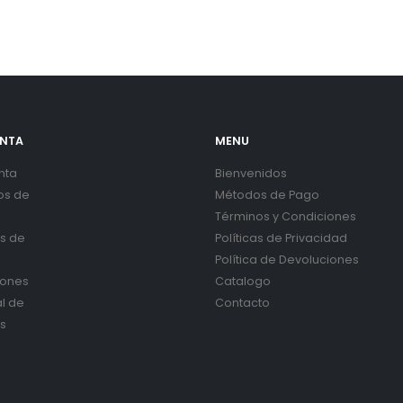
ENTA
MENU
nta
Bienvenidos
os de
Métodos de Pago
Términos y Condiciones
es de
Políticas de Privacidad
Política de Devoluciones
iones
Catalogo
al de
Contacto
s