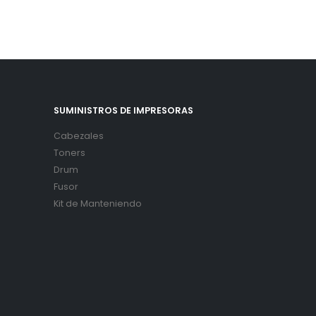
SUMINISTROS DE IMPRESORAS
Cabezales
Toners
Drum
Fusor
Kit de Manteniendo