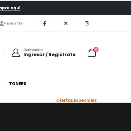
mpra aquí
REGISTER
0
Bienvenidos
Ingresar / Registrate
O
TONERS
Ofertas Especiales