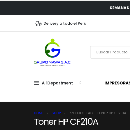
SEMANAS 
Delivery a todo el Perú
All Department
IMPRESORA
HOME
SHOP
PRODUCT TAG -
TONER HP CF210A
Toner HP CF210A