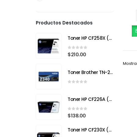
Productos Destacados
Toner HP CF258X (58X) Negro para HP LaserJet Pro
0
out of 5
$
210.00
Mostra
Toner Brother TN-2340
0
out of 5
Toner HP CF226A (26A) Negro para HP LaserJet Pro M402
0
out of 5
$
138.00
Toner HP CF230X (30X) Negro para HP LaserJet Pro