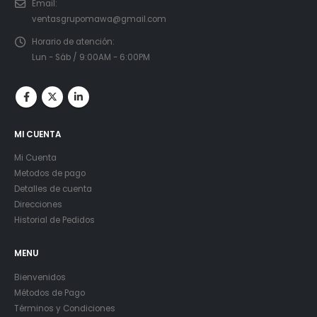
Email:
ventasgrupomawa@gmail.com
Horario de atención:
Lun - Sáb / 9:00AM - 6:00PM
MI CUENTA
Mi Cuenta
Metodos de pago
Detalles de cuenta
Direcciones
Historial de Pedidos
MENU
Bienvenidos
Métodos de Pago
Términos y Condiciones