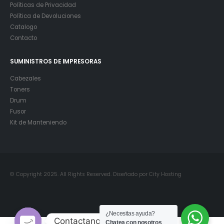
Políticas de Privacidad
Política de Devoluciones
Catalogo
Contacto
SUMINISTROS DE IMPRESORAS
Cabezales
Toners
Drum
Fusor
Kit de Manteniendo
© Copyright 2025. All Rights Reserved. Diseñado por City Hosting
¿Necesitas ayuda?
Contactanos
Chatea con nosotros