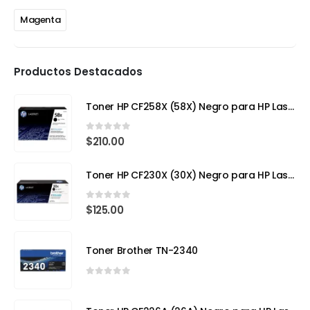
Magenta
Productos Destacados
Toner HP CF258X (58X) Negro para HP LaserJet Pro
0
out of 5
$
210.00
Toner HP CF230X (30X) Negro para HP LaserJet Pro
0
out of 5
$
125.00
Toner Brother TN-2340
0
out of 5