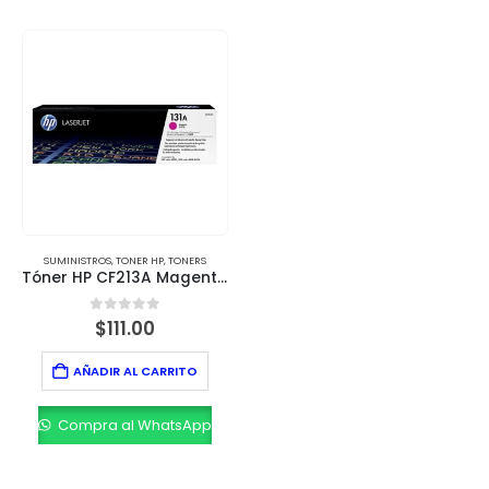
SUMINISTROS
,
TONER HP
,
TONERS
Tóner HP CF213A Magenta (131A) – 1,800 páginas
0
out of 5
$
111.00
AÑADIR AL CARRITO
Compra al WhatsApp