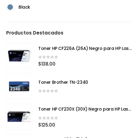
Black
Productos Destacados
Toner HP CF226A (26A) Negro para HP LaserJet Pro M402
0
out of 5
$
138.00
Toner Brother TN-2340
0
out of 5
Toner HP CF230X (30X) Negro para HP LaserJet Pro
0
out of 5
$
125.00