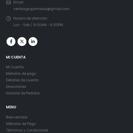
Email:
ventasgrupomawa@gmail.com
Horario de atención:
Lun - Sáb / 9:00AM - 6:00PM
MI CUENTA
Mi Cuenta
Metodos de pago
Detalles de cuenta
Direcciones
Historial de Pedidos
MENU
Bienvenidos
Métodos de Pago
Términos y Condiciones