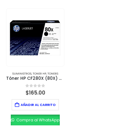
SUMINISTROS
,
TONER HP
,
TONERS
Tóner HP CF280X (80X) Negro – Alto Rendimiento (6,900 páginas)
0
out of 5
$
165.00
AÑADIR AL CARRITO
Compra al WhatsApp