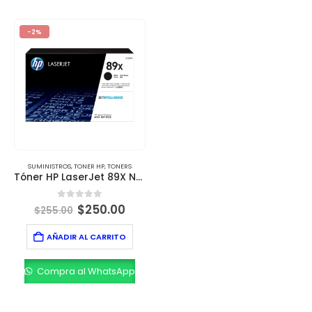
-2%
SUMINISTROS
,
TONER HP
,
TONERS
Tóner HP LaserJet 89X Negro CF289X Original | Alto Rendimiento para Impresiones Profesionales
0
out of 5
$
250.00
$
255.00
AÑADIR AL CARRITO
Compra al WhatsApp