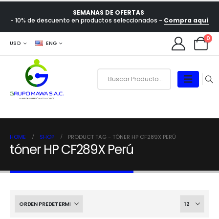
SEMANAS DE OFERTAS
- 10% de descuento en productos seleccionados -
Compra aquí
0
USD
ENG
HOME
SHOP
PRODUCT TAG -
TÓNER HP CF289X PERÚ
tóner HP CF289X Perú