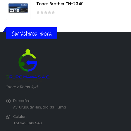
Toner Brother TN-2340
0
out of 5
Contáctanos ahora
Toner y Tintas Gyd
Dirección::
Av. Uruguay 483, tda. 33 - Lima
Celular::
+51 949 049 948