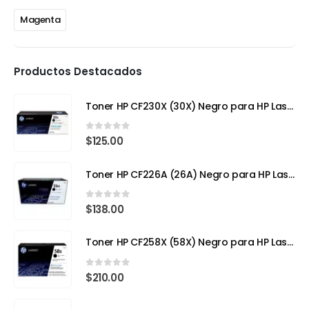
Magenta
Productos Destacados
Toner HP CF230X (30X) Negro para HP LaserJet Pro
0
out of 5
$
125.00
Toner HP CF226A (26A) Negro para HP LaserJet Pro M402
0
out of 5
$
138.00
Toner HP CF258X (58X) Negro para HP LaserJet Pro
0
out of 5
$
210.00