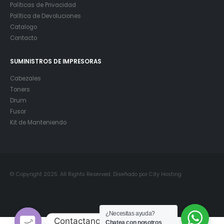
Políticas de Privacidad
Política de Devoluciones
Catalogo
Contacto
SUMINISTROS DE IMPRESORAS
Cabezales
Toners
Drum
Fusor
Kit de Manteniendo
© Copyright 2025. All Rights Reserved. Diseñado por City Hosting
¿Necesitas ayuda?
Contactanos
Chatea con nosotros