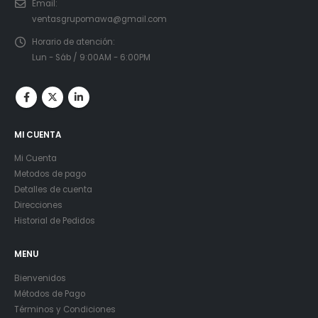
Email:
ventasgrupomawa@gmail.com
Horario de atención:
Lun - Sáb / 9:00AM - 6:00PM
MI CUENTA
Mi Cuenta
Metodos de pago
Detalles de cuenta
Direcciones
Historial de Pedidos
MENU
Bienvenidos
Métodos de Pago
Términos y Condiciones