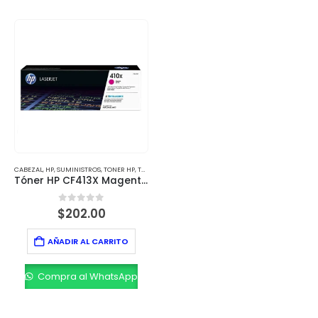
CABEZAL
,
HP
,
SUMINISTROS
,
TONER HP
,
TONERS
Tóner HP CF413X Magenta – 5,000 Páginas
0
out of 5
$
202.00
AÑADIR AL CARRITO
Compra al WhatsApp