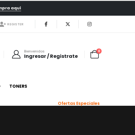
mpra aquí
REGISTER
0
Bienvenidos
Ingresar / Registrate
O
TONERS
Ofertas Especiales