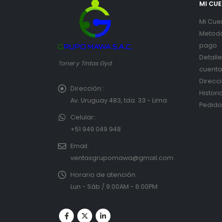
MI CU
Mi Cue
Metod
pago
Detall
Toner y Tintas Gyd
cuenta
Direcc
Dirección::
Histori
Av. Uruguay 483, tda. 33 - Lima
Pedido
Celular::
+51 949 049 948
Email:
ventasgrupomawa@gmail.com
Horario de atención:
Lun - Sáb / 9:00AM - 6:00PM