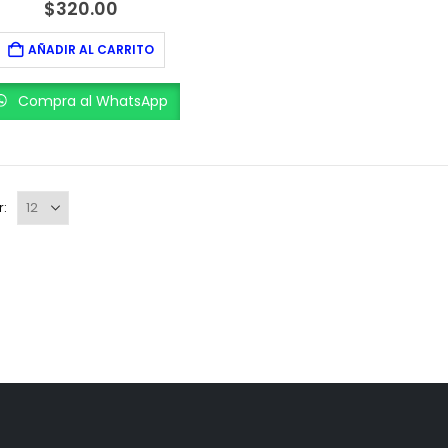
0
out of 5
$
320.00
AÑADIR AL CARRITO
Compra al WhatsApp
r: