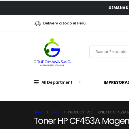
SEMANAS 
Delivery a todo el Perú
All Department
IMPRESORA
HOME
SHOP
PRODUCT TAG -
TONER HP CF453A
Toner HP CF453A Mage