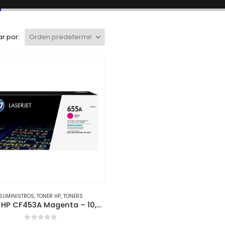
r por:
SUMINISTROS
,
TONER HP
,
TONERS
Tóner HP CF453A Magenta – 10,500 Páginas