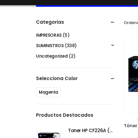
Categorias
Ordena
IMPRESORAS
(5)
SUMINISTROS
(338)
Uncategorized
(2)
Selecciona Color
Magenta
Productos Destacados
Toner HP CF226A (26A) Negro para HP LaserJet Pro M402