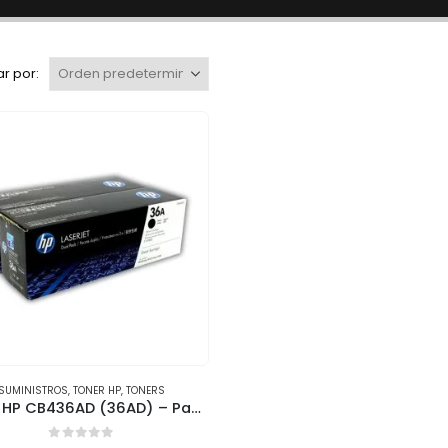
r por:
SUMINISTROS
,
TONER HP
,
TONERS
Toner HP CB436AD (36AD) – Pack de 2, Rendimiento 2,000 páginas c/u