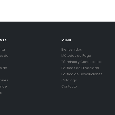
ENTA
MENU
nta
Bienvenidos
os de
Métodos de Pago
Términos y Condiciones
es de
Políticas de Privacidad
Política de Devoluciones
iones
Catalogo
al de
Contacto
s