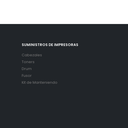
SUMINISTROS DE IMPRESORAS
Cabezales
Toners
Drum
Fusor
Kit de Manteniendo