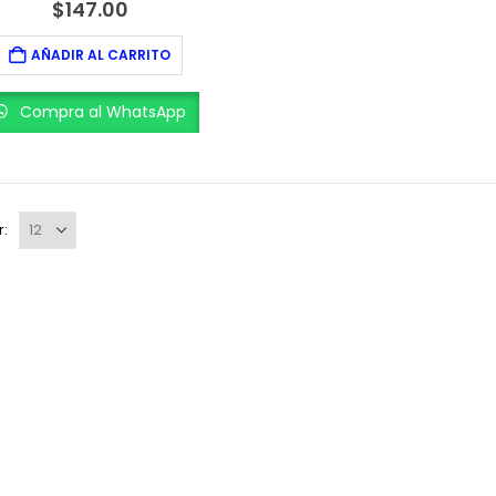
0
out of 5
$
147.00
AÑADIR AL CARRITO
Compra al WhatsApp
r: