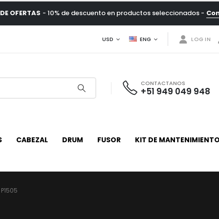
DE OFERTAS
- 10% de descuento en productos seleccionados -
Co
USD
ENG
LOG IN
CONTACTANOS
+51 949 049 948
S
CABEZAL
DRUM
FUSOR
KIT DE MANTENIMIENT
 P1505