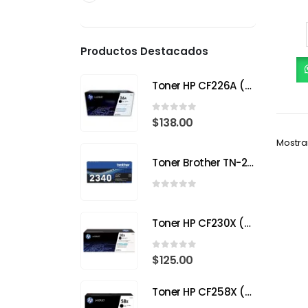
Productos Destacados
Toner HP CF226A (26A) Negro para HP LaserJet Pro M402
0
out of 5
$
138.00
Mostra
Toner Brother TN-2340
0
out of 5
Toner HP CF230X (30X) Negro para HP LaserJet Pro
0
out of 5
$
125.00
Toner HP CF258X (58X) Negro para HP LaserJet Pro