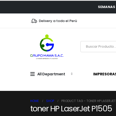
SEMANAS 
Delivery a todo el Perú
All Department
IMPRESORA
HOME
SHOP
PRODUCT TAG -
TONER HP LASERJET
toner HP LaserJet P1505