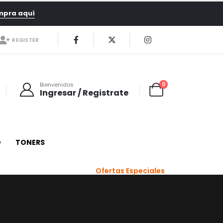
mpra aquí
REGISTER
0
Bienvenidos
Ingresar / Registrate
O
TONERS
Ofertas Especiales