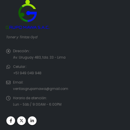
Toner y Tintas Gyd
Dirección::
Av. Uruguay 483, tda. 33 - Lima
Celular::
+51 949 049 948
Email:
ventasgrupomawa@gmail.com
Horario de atención:
Lun - Sáb / 9:00AM - 6:00PM