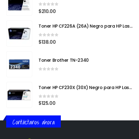
0
out of 5
$
210.00
Toner HP CF226A (26A) Negro para HP LaserJet Pro M402
0
out of 5
$
138.00
Toner Brother TN-2340
0
out of 5
Toner HP CF230X (30X) Negro para HP LaserJet Pro
0
out of 5
$
125.00
Contáctanos ahora