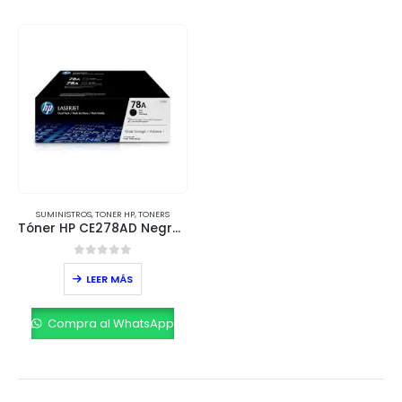
SUMINISTROS
,
TONER HP
,
TONERS
Tóner HP CE278AD Negro – Pack Doble (2 x 2,100 páginas)
0
out of 5
LEER MÁS
Compra al WhatsApp