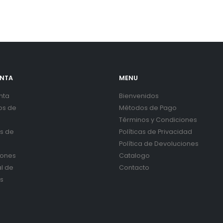
ENTA
MENU
nta
Bienvenidos
os de
Métodos de Pago
Términos y Condiciones
es de
Políticas de Privacidad
Política de Devoluciones
iones
Catalogo
al de
Contacto
s