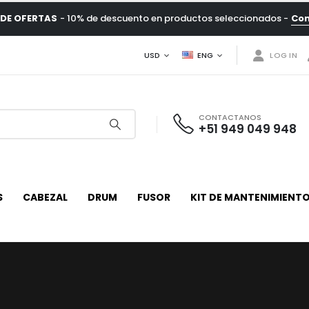
DE OFERTAS
- 10% de descuento en productos seleccionados -
Co
USD
ENG
LOG IN
CONTACTANOS
+51 949 049 948
S
CABEZAL
DRUM
FUSOR
KIT DE MANTENIMIENT