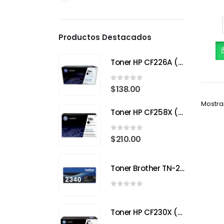
Productos Destacados
Toner HP CF226A (26A) Negro para HP LaserJet Pro M402
0
out of 5
$
138.00
Mostra
Toner HP CF258X (58X) Negro para HP LaserJet Pro
0
out of 5
$
210.00
Toner Brother TN-2340
0
out of 5
Toner HP CF230X (30X) Negro para HP LaserJet Pro