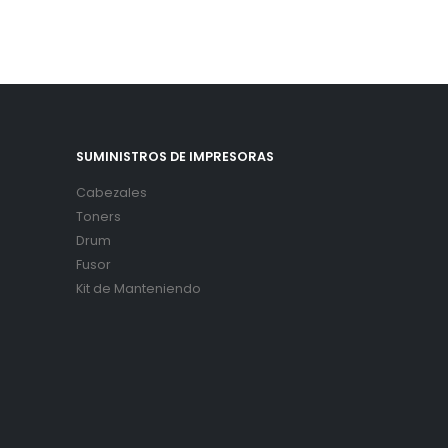
SUMINISTROS DE IMPRESORAS
Cabezales
Toners
Drum
Fusor
Kit de Manteniendo