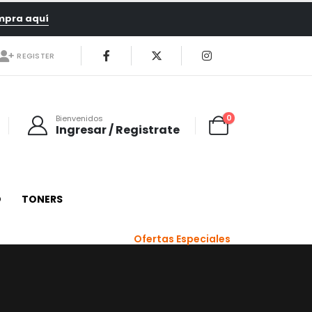
mpra aquí
REGISTER
0
Bienvenidos
Ingresar / Registrate
O
TONERS
Ofertas Especiales