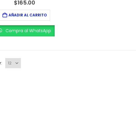
0
out of 5
$
165.00
AÑADIR AL CARRITO
Compra al WhatsApp
r: