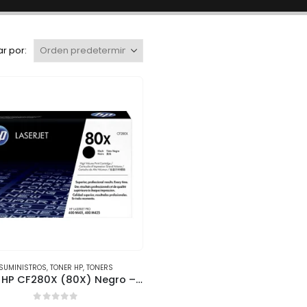
r por:
SUMINISTROS
,
TONER HP
,
TONERS
Tóner HP CF280X (80X) Negro – Alto Rendimiento (6,900 páginas)