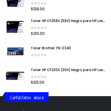
0
out of 5
$
138.00
Toner HP CF258X (58X) Negro para HP LaserJet Pro
0
out of 5
$
210.00
Toner Brother TN-2340
0
out of 5
Toner HP CF230X (30X) Negro para HP LaserJet Pro
0
out of 5
$
125.00
Contáctanos ahora