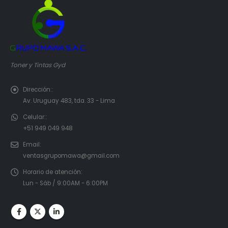
Toner y Tintas Gyd
Dirección::
Av. Uruguay 483, tda. 33 - Lima
Celular::
+51 949 049 948
Email:
ventasgrupomawa@gmail.com
Horario de atención:
Lun - Sáb / 9:00AM - 6:00PM