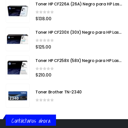
Toner HP CF226A (26A) Negro para HP LaserJet Pro M402
0
out of 5
$
138.00
Toner HP CF230X (30X) Negro para HP LaserJet Pro
0
out of 5
$
125.00
Toner HP CF258X (58X) Negro para HP LaserJet Pro
0
out of 5
$
210.00
Toner Brother TN-2340
0
out of 5
Contáctanos ahora