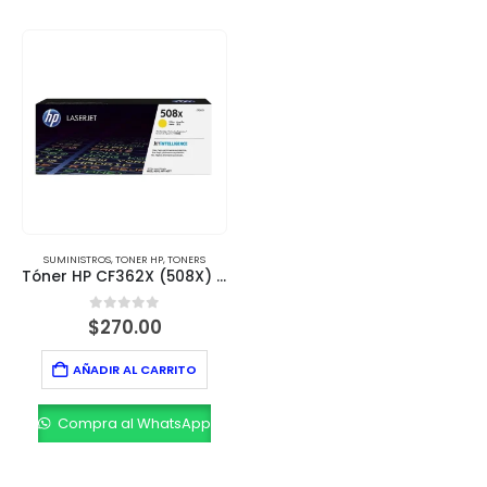
SUMINISTROS
,
TONER HP
,
TONERS
Tóner HP CF362X (508X) Amarillo – Rendimiento de 9,500 páginas
0
out of 5
$
270.00
AÑADIR AL CARRITO
Compra al WhatsApp