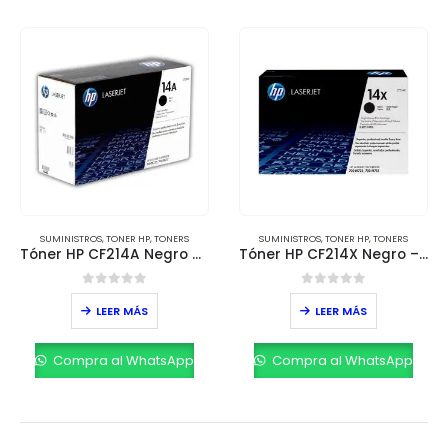
SUMINISTROS
,
TONER HP
,
TONERS
SUMINISTROS
,
TONER HP
,
TONERS
Tóner HP CF214A Negro – Alto Rendimiento y Calidad Garantizada
Tóner HP CF214X Negro – Alto Rendimiento y Eficiencia
0
out of 5
0
out of 5
LEER MÁS
LEER MÁS
Compra al WhatsApp
Compra al WhatsApp