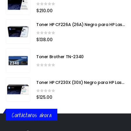
0
out of 5
$
210.00
Toner HP CF226A (26A) Negro para HP LaserJet Pro M402
0
out of 5
$
138.00
Toner Brother TN-2340
0
out of 5
Toner HP CF230X (30X) Negro para HP LaserJet Pro
0
out of 5
$
125.00
Contáctanos ahora