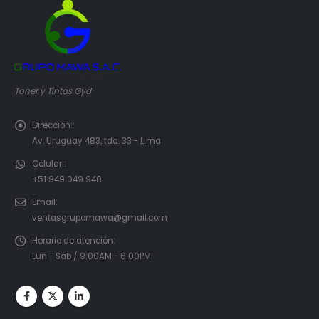
Toner y Tintas Gyd
Dirección::
Av. Uruguay 483, tda. 33 - Lima
Celular::
+51 949 049 948
Email:
ventasgrupomawa@gmail.com
Horario de atención:
Lun - Sáb / 9:00AM - 6:00PM