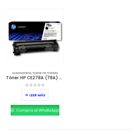
SUMINISTROS
,
TONER HP
,
TONERS
Tóner HP CE278A (78A) Negro – Rendimiento 2,100 páginas
0
out of 5
LEER MÁS
Compra al WhatsApp