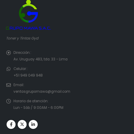
Toner y Tintas Gyd
Dirección::
Av. Uruguay 483, tda. 33 - Lima
Celular::
+51 949 049 948
Email:
ventasgrupomawa@gmail.com
Horario de atención:
Lun - Sáb / 9:00AM - 6:00PM