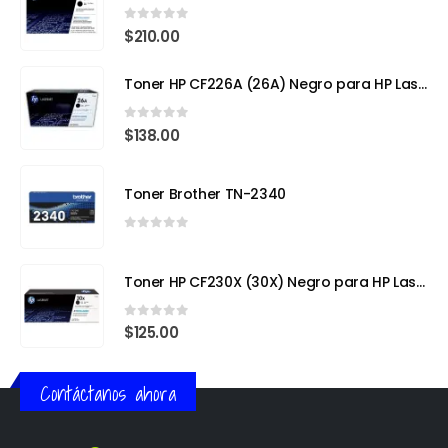
0
out of 5
$
210.00
Toner HP CF226A (26A) Negro para HP LaserJet Pro M402
0
out of 5
$
138.00
Toner Brother TN-2340
0
out of 5
Toner HP CF230X (30X) Negro para HP LaserJet Pro
0
out of 5
$
125.00
Contáctanos ahora