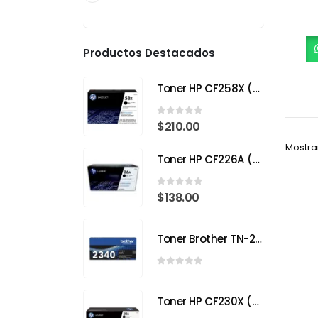
Productos Destacados
Toner HP CF258X (58X) Negro para HP LaserJet Pro
0
out of 5
$
210.00
Mostra
Toner HP CF226A (26A) Negro para HP LaserJet Pro M402
0
out of 5
$
138.00
Toner Brother TN-2340
0
out of 5
Toner HP CF230X (30X) Negro para HP LaserJet Pro