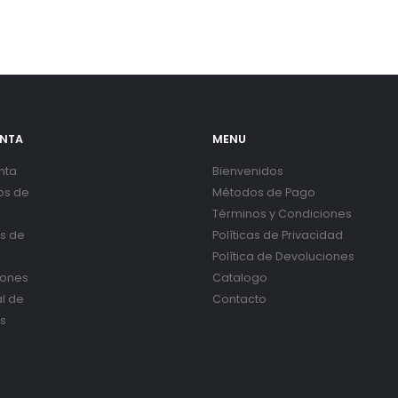
ENTA
MENU
nta
Bienvenidos
os de
Métodos de Pago
Términos y Condiciones
es de
Políticas de Privacidad
Política de Devoluciones
iones
Catalogo
al de
Contacto
s