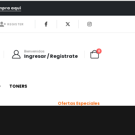
mpra aquí
REGISTER
0
Bienvenidos
Ingresar / Registrate
O
TONERS
Ofertas Especiales