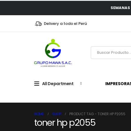
SEMANAS 
Delivery a todo el Perú
All Department
IMPRESORA
HOME
SHOP
PRODUCT TAG -
TONER HP P2055
toner hp p2055