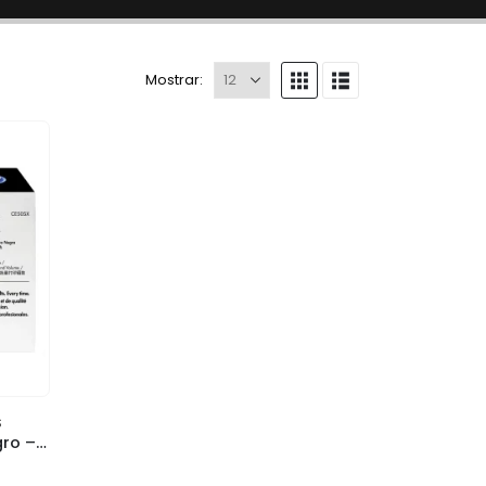
Mostrar:
S
Tóner HP CE505X (05X) Negro – Alto Rendimiento (6,500 páginas)