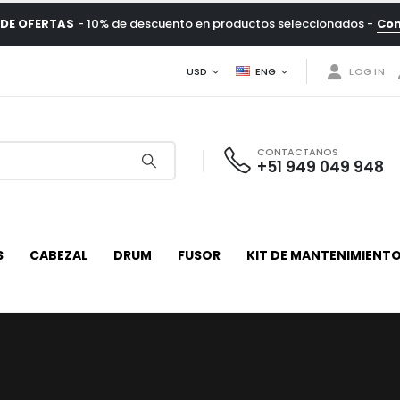
DE OFERTAS
- 10% de descuento en productos seleccionados -
Co
USD
ENG
LOG IN
CONTACTANOS
+51 949 049 948
S
CABEZAL
DRUM
FUSOR
KIT DE MANTENIMIENT