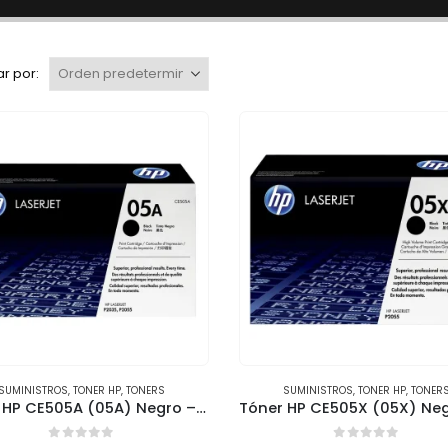
r por:
SUMINISTROS
,
TONER HP
,
TONERS
SUMINISTROS
,
TONER HP
,
TONER
Tóner HP CE505A (05A) Negro – Rendimiento 2,300 páginas