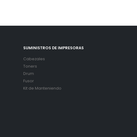
SUMINISTROS DE IMPRESORAS
Cabezales
Toners
Drum
Fusor
Kit de Manteniendo