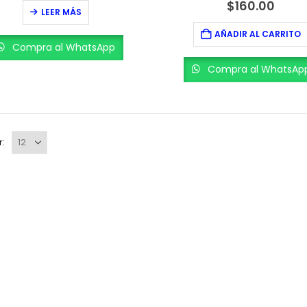
0
out of 5
0
out of 5
$
160.00
LEER MÁS
AÑADIR AL CARRITO
Compra al WhatsApp
Compra al WhatsAp
r: