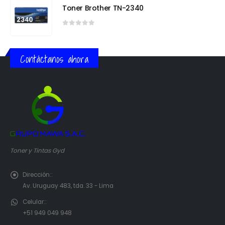
Toner Brother TN-2340
0
out of 5
Contáctanos ahora
Toner y Tintas Gyd
Dirección::
Av. Uruguay 483, tda. 33 - Lima
Celular::
+51 949 049 948