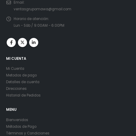
Email:
ventasgrupomawa@gmail.com
Horario de atención:
Lun - Sáb / 9:00AM - 6:00PM
MI CUENTA
Mi Cuenta
Metodos de pago
Detalles de cuenta
Direcciones
Historial de Pedidos
MENU
Bienvenidos
Métodos de Pago
Términos y Condiciones