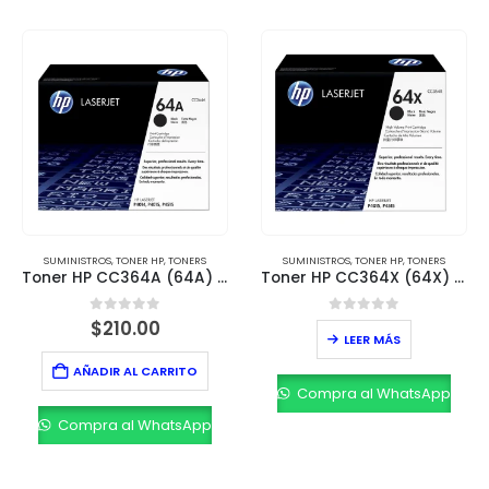
SUMINISTROS
,
TONER HP
,
TONERS
SUMINISTROS
,
TONER HP
,
TONERS
Toner HP CC364A (64A) Negro – Rendimiento 10,000 páginas
Toner HP CC364X (64X) Negro – Rendimiento 24,000 páginas
0
out of 5
0
out of 5
$
210.00
LEER MÁS
AÑADIR AL CARRITO
Compra al WhatsApp
Compra al WhatsApp