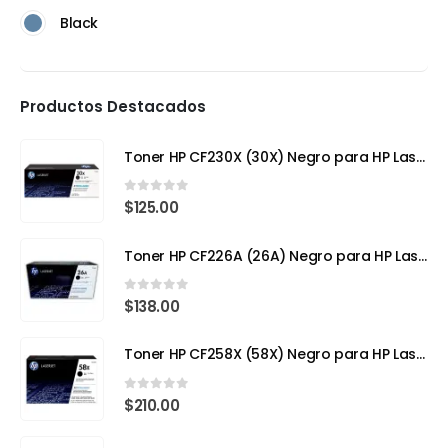
Black
Productos Destacados
Toner HP CF230X (30X) Negro para HP LaserJet Pro
0
out of 5
$
125.00
Toner HP CF226A (26A) Negro para HP LaserJet Pro M402
0
out of 5
$
138.00
Toner HP CF258X (58X) Negro para HP LaserJet Pro
0
out of 5
$
210.00