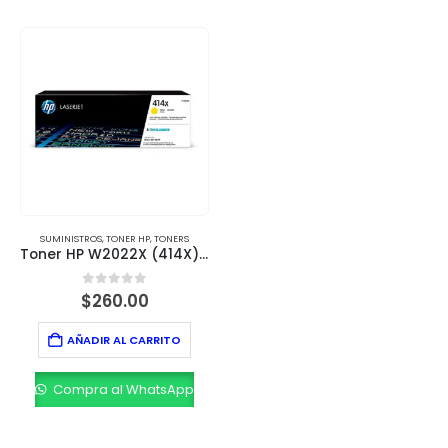
SUMINISTROS
,
TONER HP
,
TONERS
Toner HP W2022X (414X) Amarillo LaserJet Pro M454 – 6,000 Páginas
0
out of 5
$
260.00
AÑADIR AL CARRITO
Compra al WhatsApp