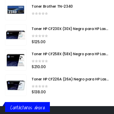
Toner Brother TN-2340
0
out of 5
Toner HP CF230X (30X) Negro para HP LaserJet Pro
0
out of 5
$
125.00
Toner HP CF258X (58X) Negro para HP LaserJet Pro
0
out of 5
$
210.00
Toner HP CF226A (26A) Negro para HP LaserJet Pro M402
0
out of 5
$
138.00
Contáctanos ahora