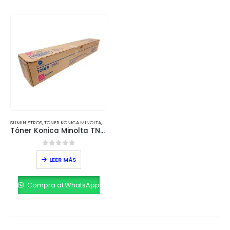
SUMINISTROS
,
TONER KONICA MINOLTA
,
TONERS
Tóner Konica Minolta TN-328M Original – Alto Rendimiento Magenta para Bizhub C360i
0
out of 5
LEER MÁS
Compra al WhatsApp