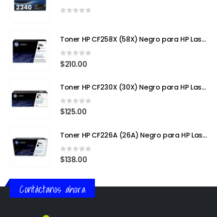
0
out of 5
Toner HP CF258X (58X) Negro para HP LaserJet Pro
0
out of 5
$
210.00
Toner HP CF230X (30X) Negro para HP LaserJet Pro
0
out of 5
$
125.00
Toner HP CF226A (26A) Negro para HP LaserJet Pro M402
0
out of 5
$
138.00
Contáctanos ahora