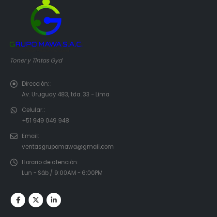
Toner y Tintas Gyd
Dirección::
Av. Uruguay 483, tda. 33 - Lima
Celular::
+51 949 049 948
Email:
ventasgrupomawa@gmail.com
Horario de atención:
Lun - Sáb / 9:00AM - 6:00PM