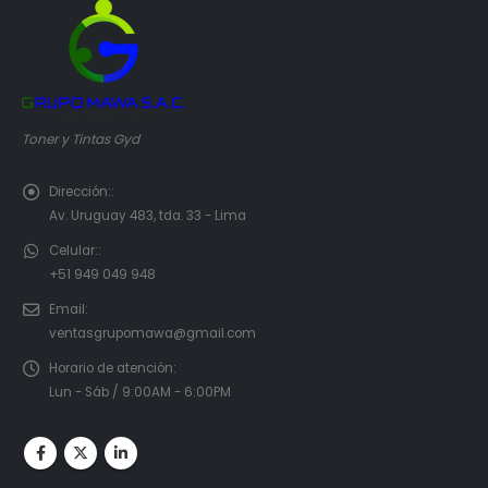
Toner y Tintas Gyd
Dirección::
Av. Uruguay 483, tda. 33 - Lima
Celular::
+51 949 049 948
Email:
ventasgrupomawa@gmail.com
Horario de atención:
Lun - Sáb / 9:00AM - 6:00PM