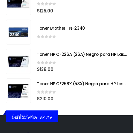
0
out of 5
$
125.00
Toner Brother TN-2340
0
out of 5
Toner HP CF226A (26A) Negro para HP LaserJet Pro M402
0
out of 5
$
138.00
Toner HP CF258X (58X) Negro para HP LaserJet Pro
0
out of 5
$
210.00
Contáctanos ahora