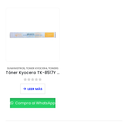
SUMINISTROS
,
TONER KYOCERA
,
TONERS
Tóner Kyocera TK-8517Y Amarillo – 20,000 Páginas
0
out of 5
LEER MÁS
Compra al WhatsApp