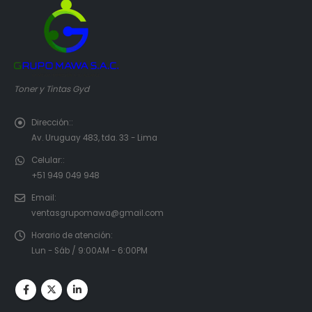
Toner y Tintas Gyd
Dirección::
Av. Uruguay 483, tda. 33 - Lima
Celular::
+51 949 049 948
Email:
ventasgrupomawa@gmail.com
Horario de atención:
Lun - Sáb / 9:00AM - 6:00PM