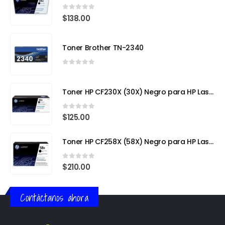
0
out of 5
$
138.00
Toner Brother TN-2340
0
out of 5
Toner HP CF230X (30X) Negro para HP LaserJet Pro
0
out of 5
$
125.00
Toner HP CF258X (58X) Negro para HP LaserJet Pro
0
out of 5
$
210.00
Contáctanos ahora