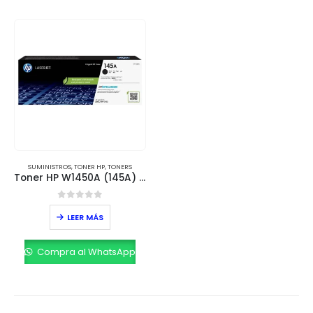
SUMINISTROS
,
TONER HP
,
TONERS
Toner HP W1450A (145A) LJ 3103 Black 1,500 Páginas
0
out of 5
LEER MÁS
Compra al WhatsApp