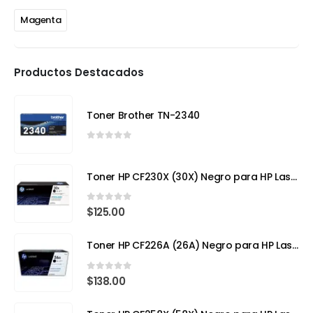
Magenta
Productos Destacados
Toner Brother TN-2340
0
out of 5
Toner HP CF230X (30X) Negro para HP LaserJet Pro
0
out of 5
$
125.00
Toner HP CF226A (26A) Negro para HP LaserJet Pro M402
0
out of 5
$
138.00