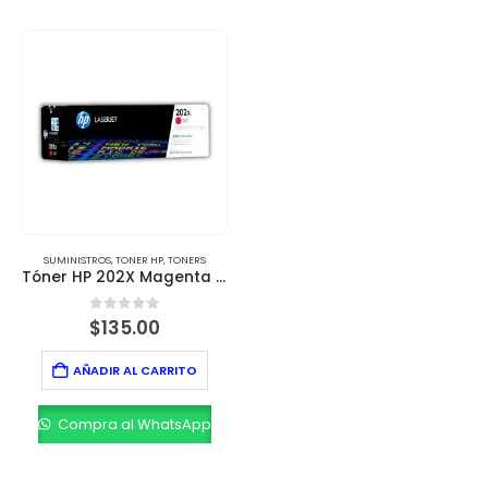
SUMINISTROS
,
TONER HP
,
TONERS
Tóner HP 202X Magenta CF503X – Impresión con Color y Precisión Profesional
0
out of 5
$
135.00
AÑADIR AL CARRITO
Compra al WhatsApp