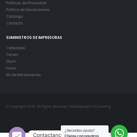
Políticas de Privacidad
Política de Devoluciones
Catalogo
Contacto
SUMINISTROS DE IMPRESORAS
Cabezales
Toners
Drum
Fusor
Kit de Manteniendo
© Copyright 2025. All Rights Reserved. Diseñado por City Hosting
¿Necesitas ayuda?
Contactanos
Chatea con nosotros