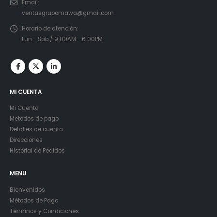
Email:
ventasgrupomawa@gmail.com
Horario de atención:
Lun - Sáb / 9:00AM - 6:00PM
MI CUENTA
Mi Cuenta
Metodos de pago
Detalles de cuenta
Direcciones
Historial de Pedidos
MENU
Bienvenidos
Métodos de Pago
Términos y Condiciones