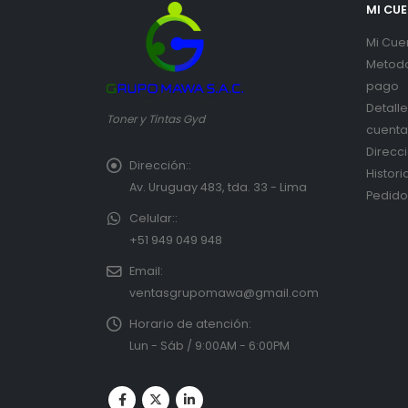
MI CU
Mi Cue
Metod
pago
Detall
Toner y Tintas Gyd
cuenta
Direcc
Dirección::
Histori
Av. Uruguay 483, tda. 33 - Lima
Pedido
Celular::
+51 949 049 948
Email:
ventasgrupomawa@gmail.com
Horario de atención:
Lun - Sáb / 9:00AM - 6:00PM