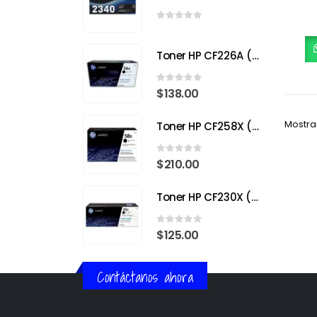
0
out of 5
Toner HP CF226A (26A) Negro para HP LaserJet Pro M402
0
out of 5
$
138.00
Mostra
Toner HP CF258X (58X) Negro para HP LaserJet Pro
0
out of 5
$
210.00
Toner HP CF230X (30X) Negro para HP LaserJet Pro
0
out of 5
$
125.00
Contáctanos ahora