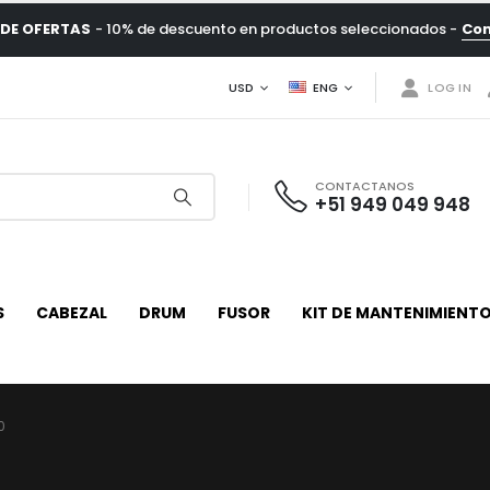
DE OFERTAS
- 10% de descuento en productos seleccionados -
Co
USD
ENG
LOG IN
CONTACTANOS
+51 949 049 948
S
CABEZAL
DRUM
FUSOR
KIT DE MANTENIMIENT
0