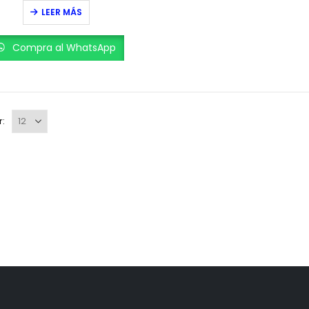
0
out of 5
LEER MÁS
Compra al WhatsApp
r: