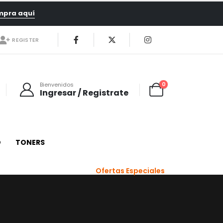
mpra aquí
REGISTER
0
Bienvenidos
Ingresar / Registrate
O
TONERS
Ofertas Especiales