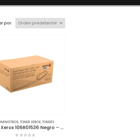
r por:
UMINISTROS
,
TONER XEROX
,
TONERS
Tóner Xerox 106R01536 Negro – Alta Capacidad (30,000 páginas)