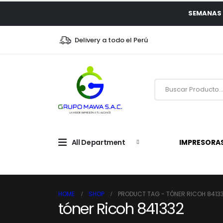
SEMANAS 
Delivery a todo el Perú
All Department
IMPRESORA
HOME
SHOP
PRODUCT TAG -
TÓNER RICOH 8413
tóner Ricoh 841332