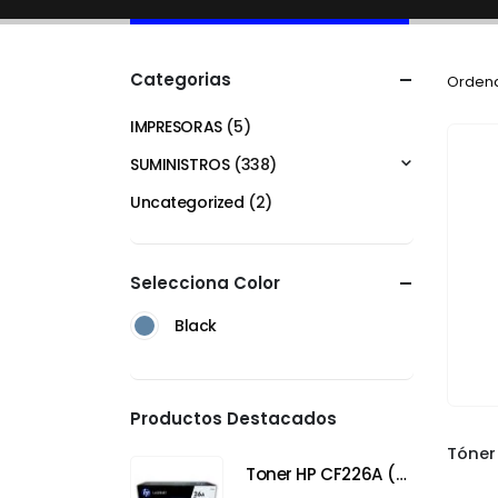
Categorias
Ordena
IMPRESORAS
(5)
SUMINISTROS
(338)
Uncategorized
(2)
Selecciona Color
Black
Productos Destacados
Toner HP CF226A (26A) Negro para HP LaserJet Pro M402