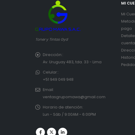
MI CU
Mi Cue
Metod
pago
Detall
Toner y Tintas Gyd
cuenta
Direcc
Dirección::
Histori
Av. Uruguay 483, tda. 33 - Lima
Pedido
Celular::
+51 949 049 948
Email:
ventasgrupomawa@gmail.com
Horario de atención:
Lun - Sáb / 9:00AM - 6:00PM