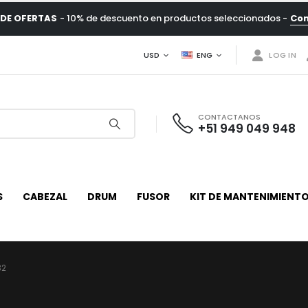
DE OFERTAS
- 10% de descuento en productos seleccionados -
Co
USD
ENG
LOG IN
CONTACTANOS
+51 949 049 948
S
CABEZAL
DRUM
FUSOR
KIT DE MANTENIMIENT
32