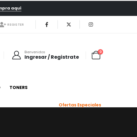
mpra aquí
REGISTER
0
Bienvenidos
Ingresar / Registrate
O
TONERS
Ofertas Especiales