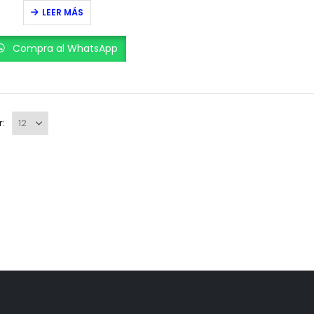
0
out of 5
LEER MÁS
Compra al WhatsApp
r: