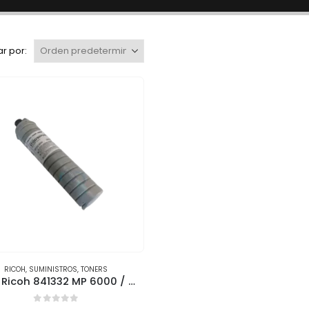
r por:
RICOH
,
SUMINISTROS
,
TONERS
Tóner Ricoh 841332 MP 6000 / MP 6002 Negro Original – Alta Capacidad (43,000 páginas)