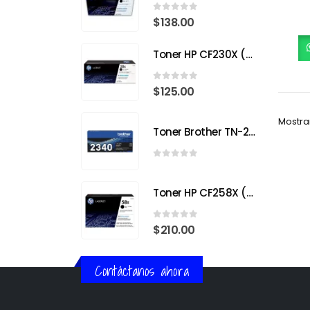
0
out of 5
$
138.00
Toner HP CF230X (30X) Negro para HP LaserJet Pro
0
out of 5
$
125.00
Mostra
Toner Brother TN-2340
0
out of 5
Toner HP CF258X (58X) Negro para HP LaserJet Pro
0
out of 5
$
210.00
Contáctanos ahora