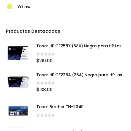
Yellow
Productos Destacados
Toner HP CF258X (58X) Negro para HP LaserJet Pro
0
out of 5
$
210.00
Toner HP CF226A (26A) Negro para HP LaserJet Pro M402
0
out of 5
$
138.00
Toner Brother TN-2340
0
out of 5