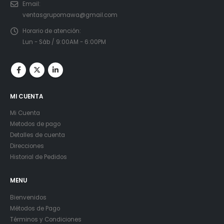
Email:
ventasgrupomawa@gmail.com
Horario de atención:
Lun - Sáb / 9:00AM - 6:00PM
MI CUENTA
Mi Cuenta
Metodos de pago
Detalles de cuenta
Direcciones
Historial de Pedidos
MENU
Bienvenidos
Métodos de Pago
Términos y Condiciones