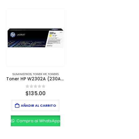
SUMINISTROS
,
TONER HP
,
TONERS
Toner HP W2302A (230A) LJ Yellow 1,800 Páginas
0
out of 5
$
135.00
AÑADIR AL CARRITO
Compra al WhatsApp