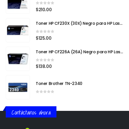
0
out of 5
$
210.00
Toner HP CF230X (30X) Negro para HP LaserJet Pro
0
out of 5
$
125.00
Toner HP CF226A (26A) Negro para HP LaserJet Pro M402
0
out of 5
$
138.00
Toner Brother TN-2340
0
out of 5
Contáctanos ahora