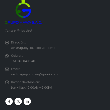
Toner y Tintas Gyd
Dirección::
Av. Uruguay 483, tda. 33 - Lima
Celular::
+51 949 049 948
Email:
ventasgrupomawa@gmail.com
Horario de atención:
Lun - Sáb / 9:00AM - 6:00PM