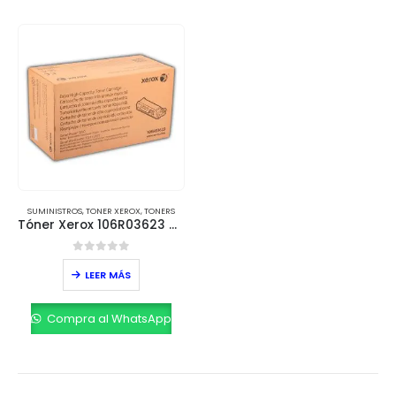
SUMINISTROS
,
TONER XEROX
,
TONERS
Tóner Xerox 106R03623 Negro – Extra Alta Capacidad (15,000 páginas)
0
out of 5
LEER MÁS
Compra al WhatsApp