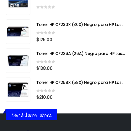
0
out of 5
Toner HP CF230X (30X) Negro para HP LaserJet Pro
0
out of 5
$
125.00
Toner HP CF226A (26A) Negro para HP LaserJet Pro M402
0
out of 5
$
138.00
Toner HP CF258X (58X) Negro para HP LaserJet Pro
0
out of 5
$
210.00
Contáctanos ahora