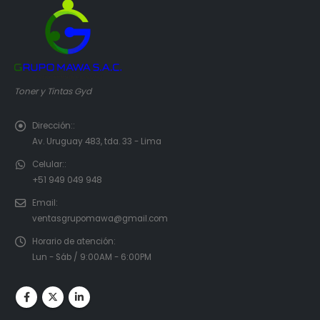
Toner y Tintas Gyd
Dirección::
Av. Uruguay 483, tda. 33 - Lima
Celular::
+51 949 049 948
Email:
ventasgrupomawa@gmail.com
Horario de atención:
Lun - Sáb / 9:00AM - 6:00PM