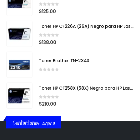
0
out of 5
$
125.00
Toner HP CF226A (26A) Negro para HP LaserJet Pro M402
0
out of 5
$
138.00
Toner Brother TN-2340
0
out of 5
Toner HP CF258X (58X) Negro para HP LaserJet Pro
0
out of 5
$
210.00
Contáctanos ahora