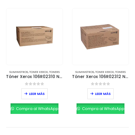
SUMINISTROS
,
TONER XEROX
,
TONERS
SUMINISTROS
,
TONER XEROX
,
TONERS
Tóner Xerox 106R02310 Negro – Hasta 5,000 páginas
Tóner Xerox 106R02312 Negro – Hasta 11,000 páginas
0
out of 5
0
out of 5
LEER MÁS
LEER MÁS
Compra al WhatsApp
Compra al WhatsApp