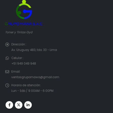
Toner y Tintas Gyd
Dirección::
Av. Uruguay 483, tda. 33 - Lima
Celular::
+51 949 049 948
Email:
ventasgrupomawa@gmail.com
Horario de atención:
Lun - Sáb / 9:00AM - 6:00PM