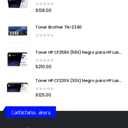
0
out of 5
$
138.00
Toner Brother TN-2340
0
out of 5
Toner HP CF258X (58X) Negro para HP LaserJet Pro
0
out of 5
$
210.00
Toner HP CF230X (30X) Negro para HP LaserJet Pro
0
out of 5
$
125.00
Contáctanos ahora