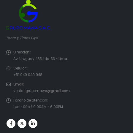
Toner y Tintas Gyd
Dirección::
Av. Uruguay 483, tda. 33 - Lima
Celular::
+51 949 049 948
Email:
ventasgrupomawa@gmail.com
Horario de atención:
Lun - Sáb / 9:00AM - 6:00PM