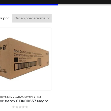
r por:
DRUM
,
DRUM XEROX
,
SUMINISTROS
Tambor Xerox 013R00657 Negro – Alta Durabilidad (67,000 páginas)