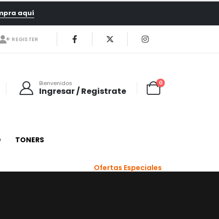
mpra aquí
REGISTER
0
Bienvenidos
Ingresar / Registrate
O
TONERS
Ofertas Especiales