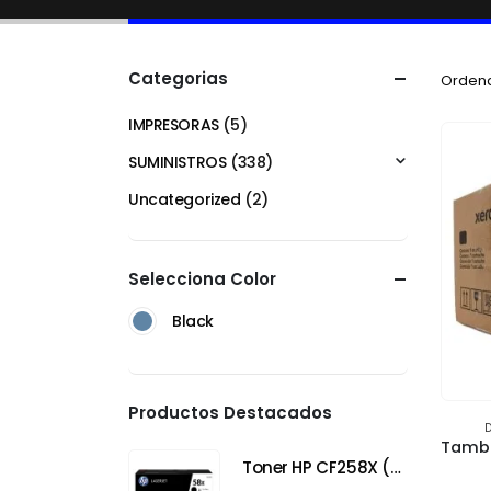
Categorias
Ordena
IMPRESORAS
(5)
SUMINISTROS
(338)
Uncategorized
(2)
Selecciona Color
Black
Productos Destacados
Toner HP CF258X (58X) Negro para HP LaserJet Pro