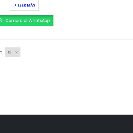
0
out of 5
LEER MÁS
Compra al WhatsApp
r: