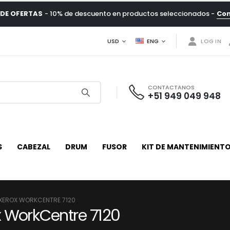
DE OFERTAS
- 10% de descuento en productos seleccionados -
Co
USD
ENG
LOG IN
CONTACTANOS
+51 949 049 948
S
CABEZAL
DRUM
FUSOR
KIT DE MANTENIMIENT
 XEROX WORKCENTRE 7120
 WorkCentre 7120