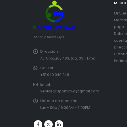
MI CU
Mi Cue
Metod
pago
Detall
Toner y Tintas Gyd
cuenta
Direcc
Dirección::
Histori
Av. Uruguay 483, tda. 33 - Lima
Pedido
Celular::
+51 949 049 948
Email:
ventasgrupomawa@gmail.com
Horario de atención:
Lun - Sáb / 9:00AM - 6:00PM