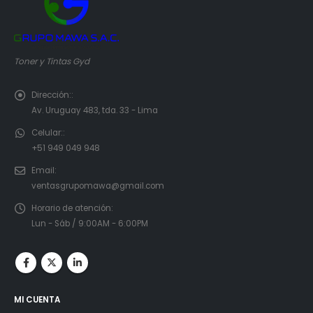
Toner y Tintas Gyd
Dirección::
Av. Uruguay 483, tda. 33 - Lima
Celular::
+51 949 049 948
Email:
ventasgrupomawa@gmail.com
Horario de atención:
Lun - Sáb / 9:00AM - 6:00PM
MI CUENTA