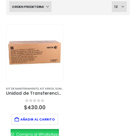
KIT DE MANTENIMIENTO
,
KIT XEROX
,
SUMINISTROS
Unidad de Transferencia Xerox 115R00127 – Alto Rendimiento
0
out of 5
$
430.00
AÑADIR AL CARRITO
Compra al WhatsApp