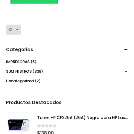
Categorias
IMPRESORAS
(5)
SUMINISTROS
(338)
Uncategorized
(2)
Productos Destacados
Toner HP CF226A (26A) Negro para HP LaserJet Pro M402
0
out of 5
$
138.00