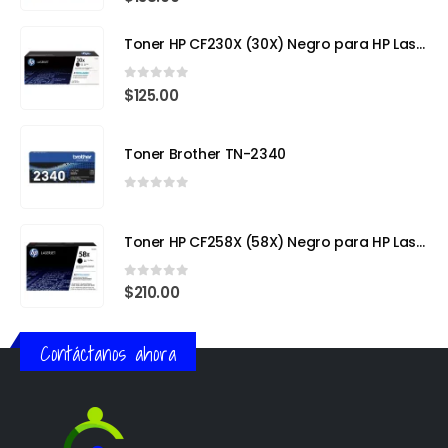
Toner HP CF230X (30X) Negro para HP LaserJet Pro
0
out of 5
$
125.00
Toner Brother TN-2340
0
out of 5
Toner HP CF258X (58X) Negro para HP LaserJet Pro
0
out of 5
$
210.00
Contáctanos ahora