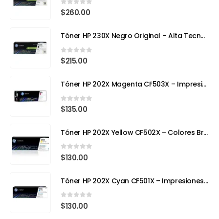
0
out of 5
$
260.00
Tóner HP 230X Negro Original – Alta Tecnología, Máximo Rendimiento
0
out of 5
$
215.00
Tóner HP 202X Magenta CF503X – Impresión con Color y Precisión Profesional
0
out of 5
$
135.00
Tóner HP 202X Yellow CF502X – Colores Brillantes, Calidad Profesional
0
out of 5
$
130.00
Tóner HP 202X Cyan CF501X – Impresiones Vivas y de Alta Precisión
0
out of 5
$
130.00