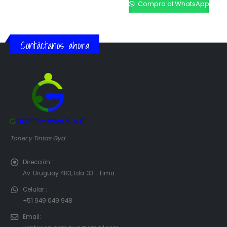
Compra al WhatsApp
Contáctanos ahora
Toner y Tintas Gyd
Dirección::
Av. Uruguay 483, tda. 33 - Lima
Celular::
+51 949 049 948
Email: