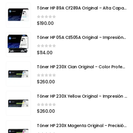
Tóner HP 89A CF289A Original – Alta Capacidad para Impresoras Empresariales
0
out of 5
$
190.00
Tóner HP 05A CE505A Original – Impresión Profesional para tu HP LaserJet
0
out of 5
$
114.00
Tóner HP 230X Cian Original – Color Profesional y Máximo Rendimiento con Tecnología TerraJet
0
out of 5
$
260.00
Tóner HP 230X Yellow Original – Impresión Láser a Todo Color con Eficiencia y Precisión
0
out of 5
$
260.00
Tóner HP 230X Magenta Original – Precisión, Color y Tecnología Avanzada