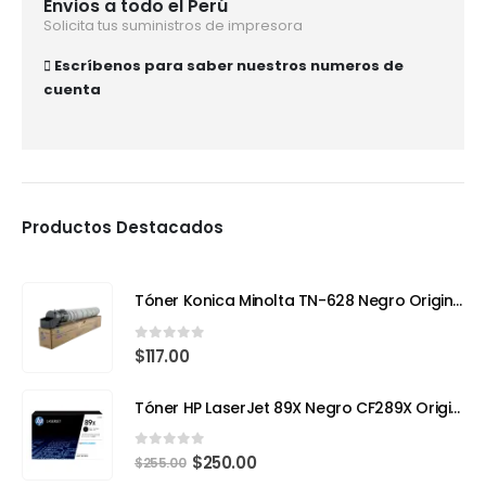
Envios a todo el Perú
Solicita tus suministros de impresora
Escríbenos para saber nuestros numeros de
cuenta
Productos Destacados
Tóner Konica Minolta TN-628 Negro Original – Compatible con Bizhub 650i (Rendimiento 24,000 páginas)
0
out of 5
$
117.00
Tóner HP LaserJet 89X Negro CF289X Original | Alto Rendimiento para Impresiones Profesionales
0
out of 5
$
250.00
$
255.00