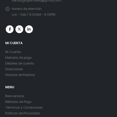
ventasgrupomawa@gmail.com
Horario de atención:
Lun - Sáb / 9:00AM - 6:00PM
MI CUENTA
Mi Cuenta
Metodos de pago
Detalles de cuenta
Direcciones
Historial de Pedidos
MENU
Bienvenidos
Métodos de Pago
Términos y Condiciones
Políticas de Privacidad