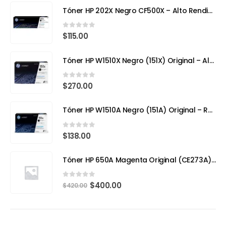
Tóner HP 202X Negro CF500X – Alto Rendimiento para Impresoras Láser a Color
0
out of 5
$
115.00
Tóner HP W1510X Negro (151X) Original – Alto Rendimiento para HP LaserJet Pro
0
out of 5
$
270.00
Tóner HP W1510A Negro (151A) Original – Rendimiento Eficiente para tu HP LaserJet Pro 4103fdw
0
out of 5
$
138.00
Tóner HP 650A Magenta Original (CE273A) – Calidad Profesional y Rendimiento Superior
0
out of 5
$
400.00
$
420.00