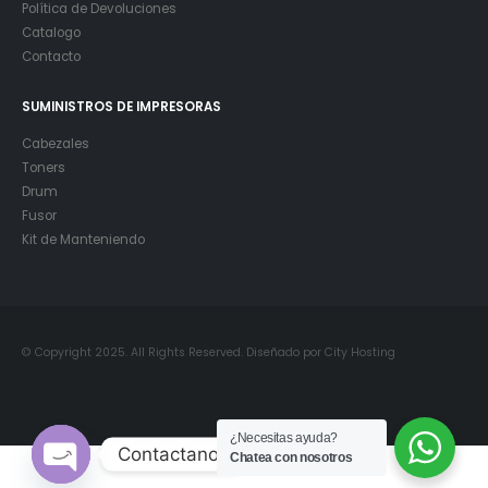
Política de Devoluciones
Catalogo
Contacto
SUMINISTROS DE IMPRESORAS
Cabezales
Toners
Drum
Fusor
Kit de Manteniendo
© Copyright 2025. All Rights Reserved. Diseñado por City Hosting
¿Necesitas ayuda?
Contactanos
Chatea con nosotros