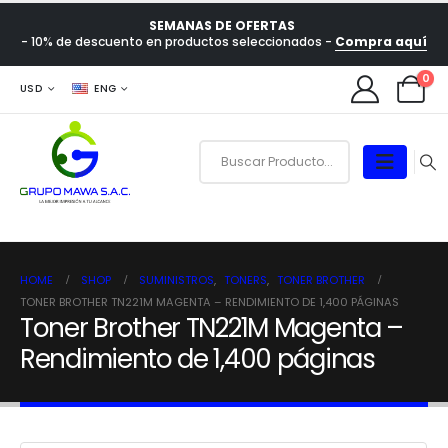
SEMANAS DE OFERTAS
- 10% de descuento en productos seleccionados -
Compra aquí
0
USD
ENG
HOME
SHOP
SUMINISTROS
,
TONERS
,
TONER BROTHER
TONER BROTHER TN221M MAGENTA – RENDIMIENTO DE 1,400 PÁGINAS
Toner Brother TN221M Magenta –
Rendimiento de 1,400 páginas