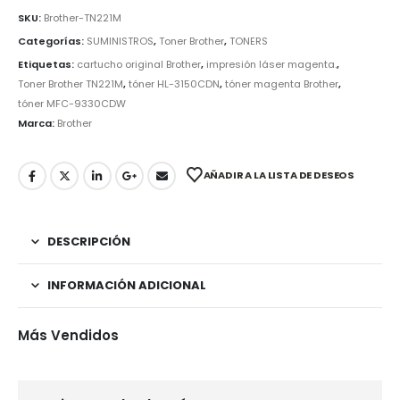
SKU:
Brother-TN221M
Categorías:
SUMINISTROS
,
Toner Brother
,
TONERS
Etiquetas:
cartucho original Brother
,
impresión láser magenta.
,
Toner Brother TN221M
,
tóner HL-3150CDN
,
tóner magenta Brother
,
tóner MFC-9330CDW
Marca:
Brother
AÑADIR A LA LISTA DE DESEOS
DESCRIPCIÓN
INFORMACIÓN ADICIONAL
Más Vendidos