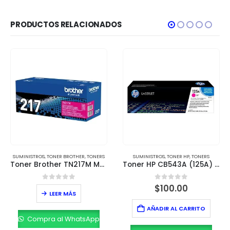
PRODUCTOS RELACIONADOS
SUMINISTROS
,
TONER BROTHER
,
TONERS
SUMINISTROS
,
TONER HP
,
TONERS
Toner Brother TN217M Magenta – Rendimiento de 2,300 páginas
Toner HP CB543A (125A) Magenta – Rendimiento 1,400 páginas
0
out of 5
0
out of 5
$
100.00
LEER MÁS
AÑADIR AL CARRITO
Compra al WhatsApp