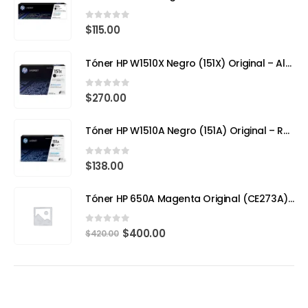
0
out of 5
$
115.00
Tóner HP W1510X Negro (151X) Original – Alto Rendimiento para HP LaserJet Pro
0
out of 5
$
270.00
Tóner HP W1510A Negro (151A) Original – Rendimiento Eficiente para tu HP LaserJet Pro 4103fdw
0
out of 5
$
138.00
Tóner HP 650A Magenta Original (CE273A) – Calidad Profesional y Rendimiento Superior
0
out of 5
$
400.00
$
420.00