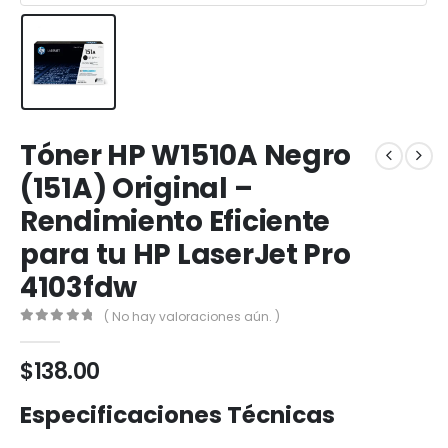
Tóner HP W1510A Negro
(151A) Original –
Rendimiento Eficiente
para tu HP LaserJet Pro
4103fdw
( No hay valoraciones aún. )
0
out of 5
$
138.00
Especificaciones Técnicas