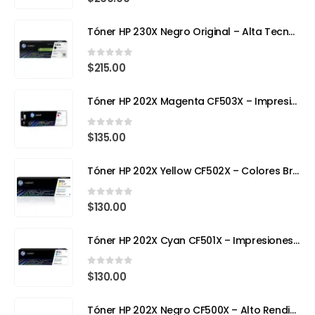
Tóner HP 230X Negro Original – Alta Tecnología, Máximo Rendimiento
0
out of 5
$
215.00
Tóner HP 202X Magenta CF503X – Impresión con Color y Precisión Profesional
0
out of 5
$
135.00
Tóner HP 202X Yellow CF502X – Colores Brillantes, Calidad Profesional
0
out of 5
$
130.00
Tóner HP 202X Cyan CF501X – Impresiones Vivas y de Alta Precisión
0
out of 5
$
130.00
Tóner HP 202X Negro CF500X – Alto Rendimiento para Impresoras Láser a Color