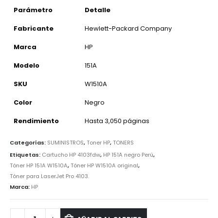
Parámetro
Detalle
Fabricante
Hewlett-Packard Company
Marca
HP
Modelo
151A
SKU
W1510A
Color
Negro
Rendimiento
Hasta 3,050 páginas
Categorías:
SUMINISTROS
,
Toner HP
,
TONERS
Etiquetas:
Cartucho HP 4103fdw
,
HP 151A negro Perú
,
Tóner HP 151A W1510A
,
Tóner HP W1510A original
,
Tóner para LaserJet Pro 4103.
Marca:
HP