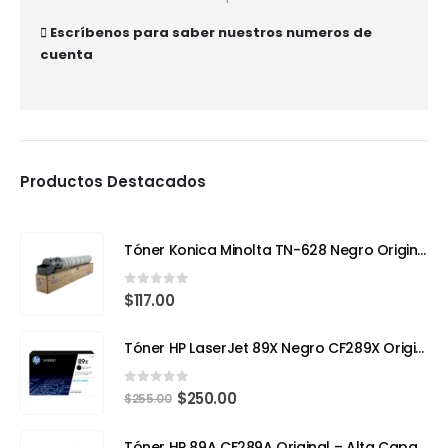
Escríbenos para saber nuestros numeros de
cuenta
Productos Destacados
Tóner Konica Minolta TN-628 Negro Original – Compatible con Bizhub 650i (Rendimiento 24,000 páginas)
0
out of 5
$
117.00
Tóner HP LaserJet 89X Negro CF289X Original | Alto Rendimiento para Impresiones Profesionales
0
out of 5
$
250.00
$
255.00
Tóner HP 89A CF289A Original – Alta Capacidad para Impresoras Empresariales