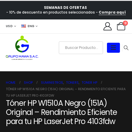
SEMANAS DE OFERTAS
- 10% de descuento en productos seleccionados -
Compra aquí
0
USD
ENG
HOME
SHOP
SUMINISTROS
,
TONERS
,
TONER HP
TÓNER HP W1510A NEGRO (151A) ORIGINAL – RENDIMIENTO EFICIENTE PARA
TU HP LASERJET PRO 4103FDW
Tóner HP W1510A Negro (151A)
Original – Rendimiento Eficiente
para tu HP LaserJet Pro 4103fdw