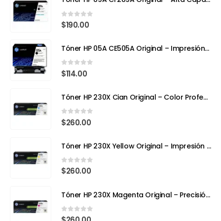
0
out of 5
$
190.00
Tóner HP 05A CE505A Original – Impresión Profesional para tu HP LaserJet
0
out of 5
$
114.00
Tóner HP 230X Cian Original – Color Profesional y Máximo Rendimiento con Tecnología TerraJet
0
out of 5
$
260.00
Tóner HP 230X Yellow Original – Impresión Láser a Todo Color con Eficiencia y Precisión
0
out of 5
$
260.00
Tóner HP 230X Magenta Original – Precisión, Color y Tecnología Avanzada
0
out of 5
$
260.00