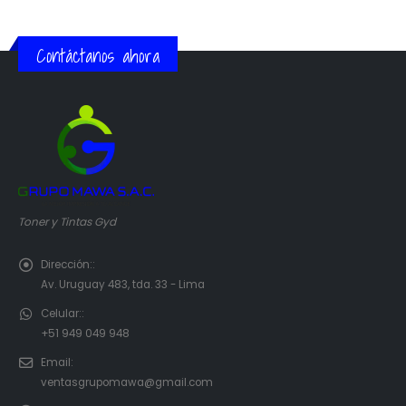
Contáctanos ahora
Toner y Tintas Gyd
Dirección::
Av. Uruguay 483, tda. 33 - Lima
Celular::
+51 949 049 948
Email:
ventasgrupomawa@gmail.com