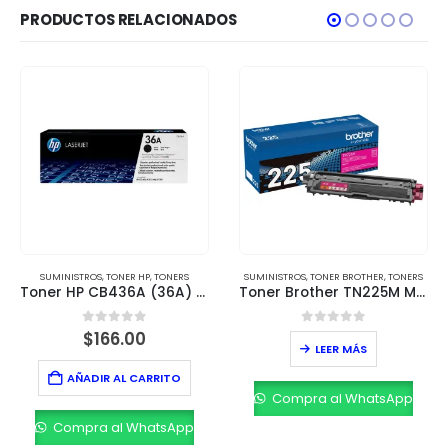
PRODUCTOS RELACIONADOS
SUMINISTROS
,
TONER HP
,
TONERS
SUMINISTROS
,
TONER BROTHER
,
TONERS
Toner HP CB436A (36A) Negro – Rendimiento de 2,000 páginas
Toner Brother TN225M Magenta – Rendimiento de 2,200 páginas
0
out of 5
0
out of 5
$
166.00
LEER MÁS
AÑADIR AL CARRITO
Compra al WhatsApp
Compra al WhatsApp