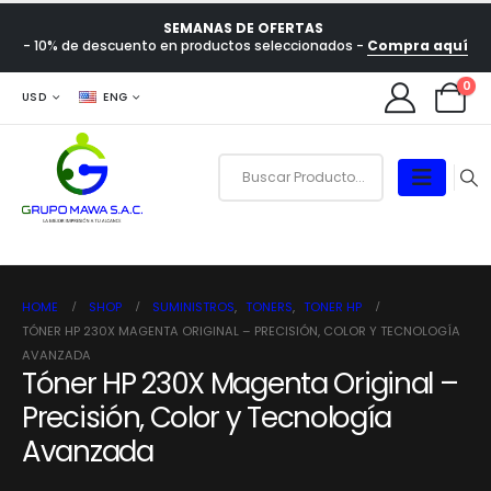
SEMANAS DE OFERTAS
- 10% de descuento en productos seleccionados -
Compra aquí
0
USD
ENG
HOME
SHOP
SUMINISTROS
,
TONERS
,
TONER HP
TÓNER HP 230X MAGENTA ORIGINAL – PRECISIÓN, COLOR Y TECNOLOGÍA
AVANZADA
Tóner HP 230X Magenta Original –
Precisión, Color y Tecnología
Avanzada