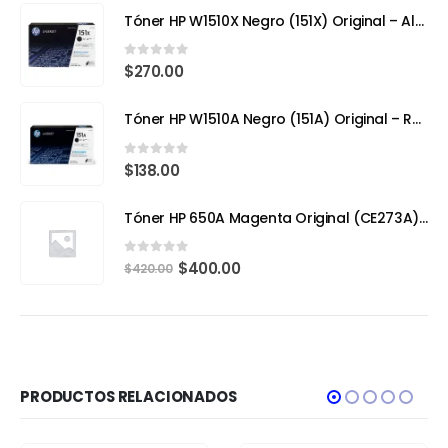
Tóner HP W1510X Negro (151X) Original – Alto Rendimiento para HP LaserJet Pro
0
out of 5
$
270.00
Tóner HP W1510A Negro (151A) Original – Rendimiento Eficiente para tu HP LaserJet Pro 4103fdw
0
out of 5
$
138.00
Tóner HP 650A Magenta Original (CE273A) – Calidad Profesional y Rendimiento Superior
0
out of 5
$
400.00
$
420.00
PRODUCTOS RELACIONADOS