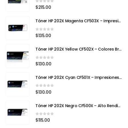
0
out of 5
$
215.00
Tóner HP 202X Magenta CF503X – Impresión con Color y Precisión Profesional
0
out of 5
$
135.00
Tóner HP 202X Yellow CF502X – Colores Brillantes, Calidad Profesional
0
out of 5
$
130.00
Tóner HP 202X Cyan CF501X – Impresiones Vivas y de Alta Precisión
0
out of 5
$
130.00
Tóner HP 202X Negro CF500X – Alto Rendimiento para Impresoras Láser a Color
0
out of 5
$
115.00