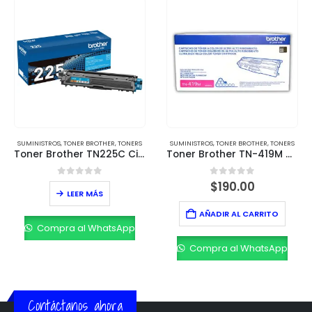
SUMINISTROS
,
TONER BROTHER
,
TONERS
SUMINISTROS
,
TONER BROTHER
,
TONERS
Toner Brother TN225C Cian – Rendimiento de 2,200 páginas
Toner Brother TN-419M Magenta – Rendimiento de 9,000 páginas
0
out of 5
0
out of 5
$
190.00
LEER MÁS
AÑADIR AL CARRITO
Compra al WhatsApp
Compra al WhatsApp
Contáctanos ahora