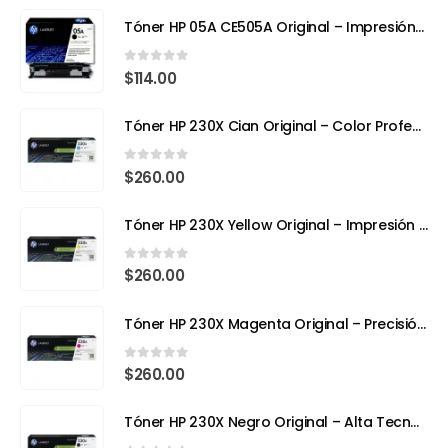
Tóner HP 05A CE505A Original – Impresión Profesional para tu HP LaserJet
0
out of 5
$
114.00
Tóner HP 230X Cian Original – Color Profesional y Máximo Rendimiento con Tecnología TerraJet
0
out of 5
$
260.00
Tóner HP 230X Yellow Original – Impresión Láser a Todo Color con Eficiencia y Precisión
0
out of 5
$
260.00
Tóner HP 230X Magenta Original – Precisión, Color y Tecnología Avanzada
0
out of 5
$
260.00
Tóner HP 230X Negro Original – Alta Tecnología, Máximo Rendimiento