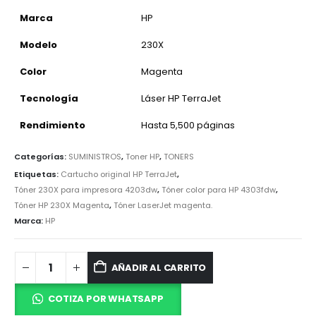
Marca
HP
Modelo
230X
Color
Magenta
Tecnología
Láser HP TerraJet
Rendimiento
Hasta 5,500 páginas
Categorías:
SUMINISTROS
,
Toner HP
,
TONERS
Etiquetas:
Cartucho original HP TerraJet
,
Tóner 230X para impresora 4203dw
,
Tóner color para HP 4303fdw
,
Tóner HP 230X Magenta
,
Tóner LaserJet magenta.
Marca:
HP
AÑADIR AL CARRITO
COTIZA POR WHATSAPP