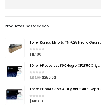
Productos Destacados
Tóner Konica Minolta TN-628 Negro Original – Compatible con Bizhub 650i (Rendimiento 24,000 páginas)
0
out of 5
$
117.00
Tóner HP LaserJet 89X Negro CF289X Original | Alto Rendimiento para Impresiones Profesionales
0
out of 5
$
250.00
$
255.00
Tóner HP 89A CF289A Original – Alta Capacidad para Impresoras Empresariales
0
out of 5
$
190.00