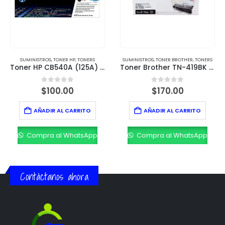
SUMINISTROS
,
TONER BROTHER
,
TONERS
SUMINISTROS
,
TONER HP
,
TONERS
) Negro – Rendimiento 2,200 páginas
Toner Brother TN-419BK Negro – Rendimiento de 9,000 páginas
Toner HP CB542A (125A) Yellow
0
out of 5
0
out of 5
$
170.00
$
100.00
AÑADIR AL CARRITO
AÑADIR AL CARRITO
Compra al WhatsApp
Compra al WhatsApp
Contáctanos ahora