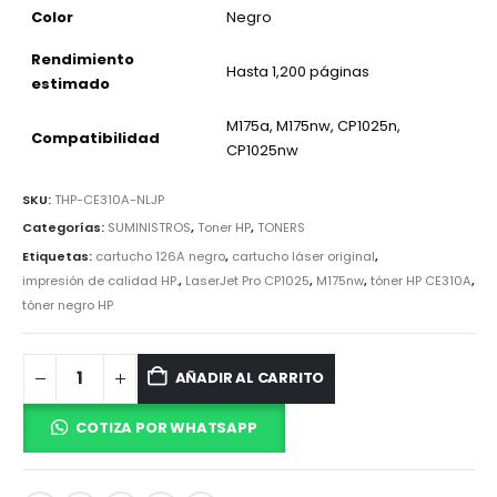
Color
Negro
Rendimiento
Hasta 1,200 páginas
estimado
M175a, M175nw, CP1025n,
Compatibilidad
CP1025nw
SKU:
THP-CE310A-NLJP
Categorías:
SUMINISTROS
,
Toner HP
,
TONERS
Etiquetas:
cartucho 126A negro
,
cartucho láser original
,
impresión de calidad HP.
,
LaserJet Pro CP1025
,
M175nw
,
tóner HP CE310A
,
tóner negro HP
AÑADIR AL CARRITO
COTIZA POR WHATSAPP