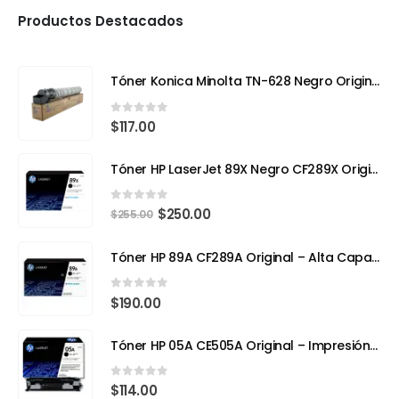
Productos Destacados
Tóner Konica Minolta TN-628 Negro Original – Compatible con Bizhub 650i (Rendimiento 24,000 páginas)
0
out of 5
$
117.00
Tóner HP LaserJet 89X Negro CF289X Original | Alto Rendimiento para Impresiones Profesionales
0
out of 5
$
250.00
$
255.00
Tóner HP 89A CF289A Original – Alta Capacidad para Impresoras Empresariales
0
out of 5
$
190.00
Tóner HP 05A CE505A Original – Impresión Profesional para tu HP LaserJet
0
out of 5
$
114.00