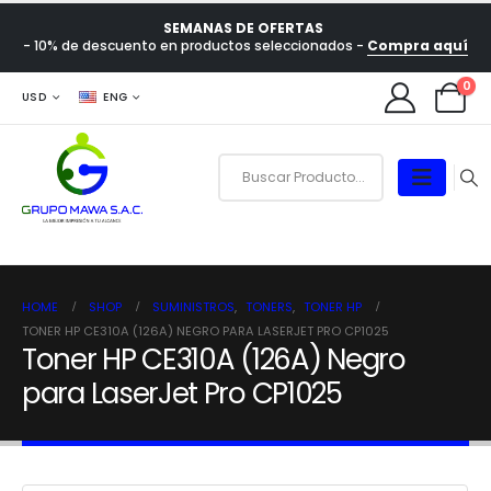
SEMANAS DE OFERTAS
- 10% de descuento en productos seleccionados -
Compra aquí
0
USD
ENG
HOME
SHOP
SUMINISTROS
,
TONERS
,
TONER HP
TONER HP CE310A (126A) NEGRO PARA LASERJET PRO CP1025
Toner HP CE310A (126A) Negro
para LaserJet Pro CP1025