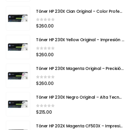
Tóner HP 230X Cian Original – Color Profesional y Máximo Rendimiento con Tecnología TerraJet
0
out of 5
$
260.00
Tóner HP 230X Yellow Original – Impresión Láser a Todo Color con Eficiencia y Precisión
0
out of 5
$
260.00
Tóner HP 230X Magenta Original – Precisión, Color y Tecnología Avanzada
0
out of 5
$
260.00
Tóner HP 230X Negro Original – Alta Tecnología, Máximo Rendimiento
0
out of 5
$
215.00
Tóner HP 202X Magenta CF503X – Impresión con Color y Precisión Profesional