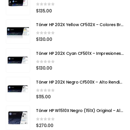
0
out of 5
$
135.00
Tóner HP 202X Yellow CF502X – Colores Brillantes, Calidad Profesional
0
out of 5
$
130.00
Tóner HP 202X Cyan CF501X – Impresiones Vivas y de Alta Precisión
0
out of 5
$
130.00
Tóner HP 202X Negro CF500X – Alto Rendimiento para Impresoras Láser a Color
0
out of 5
$
115.00
Tóner HP W1510X Negro (151X) Original – Alto Rendimiento para HP LaserJet Pro
0
out of 5
$
270.00