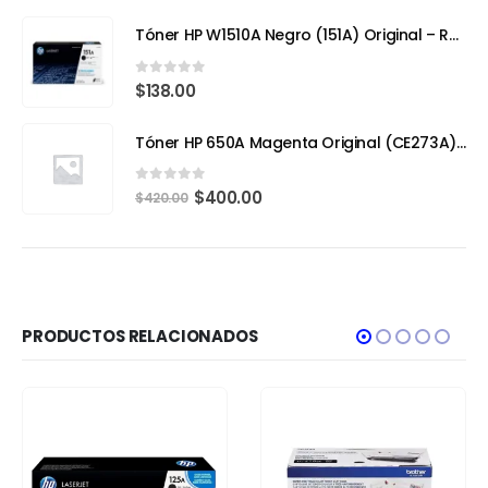
Tóner HP W1510A Negro (151A) Original – Rendimiento Eficiente para tu HP LaserJet Pro 4103fdw
0
out of 5
$
138.00
Tóner HP 650A Magenta Original (CE273A) – Calidad Profesional y Rendimiento Superior
0
out of 5
$
400.00
$
420.00
PRODUCTOS RELACIONADOS