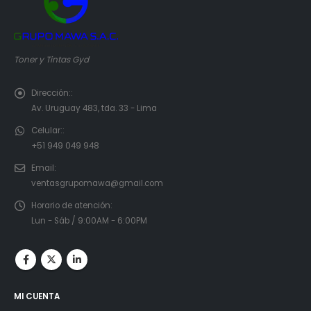
Toner y Tintas Gyd
Dirección::
Av. Uruguay 483, tda. 33 - Lima
Celular::
+51 949 049 948
Email:
ventasgrupomawa@gmail.com
Horario de atención:
Lun - Sáb / 9:00AM - 6:00PM
MI CUENTA