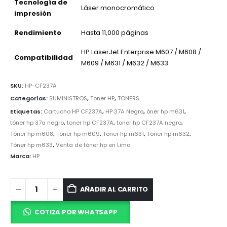
Tecnología de
Láser monocromático
impresión
Rendimiento
Hasta 11,000 páginas
HP LaserJet Enterprise M607 / M608 /
Compatibilidad
M609 / M631 / M632 / M633
SKU:
HP-CF237A
Categorías:
SUMINISTROS
,
Toner HP
,
TONERS
Etiquetas:
Cartucho HP CF237A
,
HP 37A Negro
,
óner hp m631
,
tóner hp 37a negro
,
toner hp CF237A
,
toner hp CF237A negro
,
Tóner hp m608
,
Tóner hp m609
,
Tóner hp m631
,
Tóner hp m632
,
Tóner hp m633
,
Venta de tóner hp en Lima
Marca:
HP
AÑADIR AL CARRITO
COTIZA POR WHATSAPP