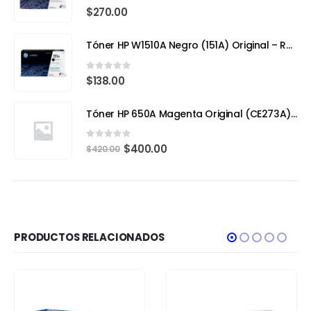
0
out of 5
$
270.00
Tóner HP W1510A Negro (151A) Original – Rendimiento Eficiente para tu HP LaserJet Pro 4103fdw
0
out of 5
$
138.00
Tóner HP 650A Magenta Original (CE273A) – Calidad Profesional y Rendimiento Superior
0
out of 5
$
400.00
$
420.00
PRODUCTOS RELACIONADOS