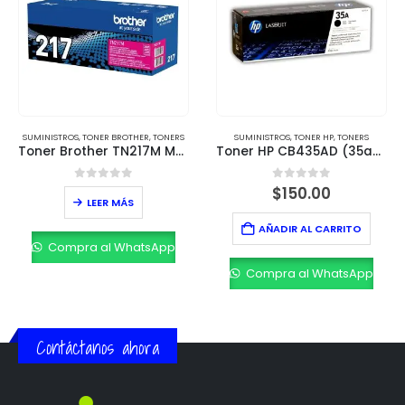
SUMINISTROS
,
TONER HP
,
TONERS
SUMINISTROS
,
TONER BROTHER
,
TONERS
Toner HP CB435AD (35ad) para LaserJet P1005 y P1006
Toner Brother TN315M Magenta – Rendimiento de 2,500 páginas
0
out of 5
0
out of 5
$
150.00
LEER MÁS
AÑADIR AL CARRITO
Compra al WhatsApp
Compra al WhatsApp
Contáctanos ahora