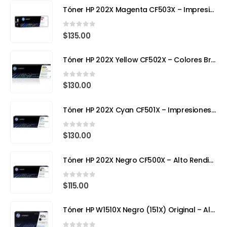
Tóner HP 202X Magenta CF503X – Impresión con Color y Precisión Profesional
0
out of 5
$
135.00
Tóner HP 202X Yellow CF502X – Colores Brillantes, Calidad Profesional
0
out of 5
$
130.00
Tóner HP 202X Cyan CF501X – Impresiones Vivas y de Alta Precisión
0
out of 5
$
130.00
Tóner HP 202X Negro CF500X – Alto Rendimiento para Impresoras Láser a Color
0
out of 5
$
115.00
Tóner HP W1510X Negro (151X) Original – Alto Rendimiento para HP LaserJet Pro