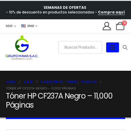
SEMANAS DE OFERTAS
- 10% de descuento en productos seleccionados -
Compra aquí
0
USD
ENG
HOME
SHOP
SUMINISTROS
,
TONERS
,
TONER HP
TÓNER HP CF237A NEGRO – 11,000 PÁGINAS
Tóner HP CF237A Negro – 11,000
Páginas