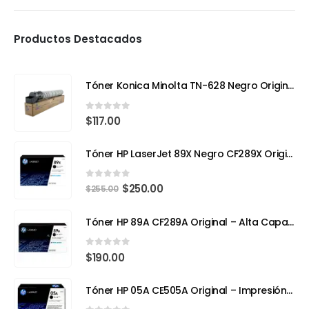
Productos Destacados
Tóner Konica Minolta TN-628 Negro Original – Compatible con Bizhub 650i (Rendimiento 24,000 páginas)
0
out of 5
$
117.00
Tóner HP LaserJet 89X Negro CF289X Original | Alto Rendimiento para Impresiones Profesionales
0
out of 5
$
250.00
$
255.00
Tóner HP 89A CF289A Original – Alta Capacidad para Impresoras Empresariales
0
out of 5
$
190.00
Tóner HP 05A CE505A Original – Impresión Profesional para tu HP LaserJet