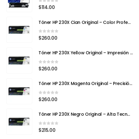
0
out of 5
$
114.00
Tóner HP 230X Cian Original – Color Profesional y Máximo Rendimiento con Tecnología TerraJet
0
out of 5
$
260.00
Tóner HP 230X Yellow Original – Impresión Láser a Todo Color con Eficiencia y Precisión
0
out of 5
$
260.00
Tóner HP 230X Magenta Original – Precisión, Color y Tecnología Avanzada
0
out of 5
$
260.00
Tóner HP 230X Negro Original – Alta Tecnología, Máximo Rendimiento
0
out of 5
$
215.00