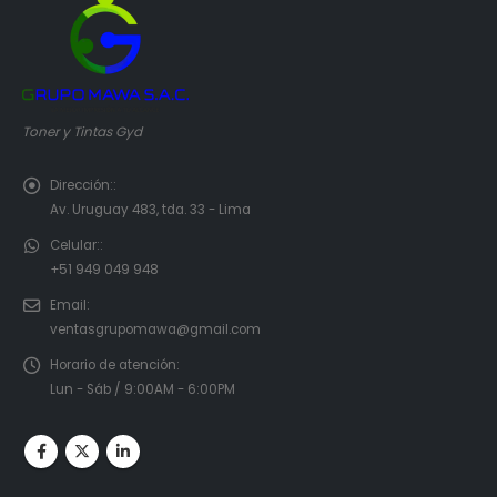
Toner y Tintas Gyd
Dirección::
Av. Uruguay 483, tda. 33 - Lima
Celular::
+51 949 049 948
Email:
ventasgrupomawa@gmail.com
Horario de atención:
Lun - Sáb / 9:00AM - 6:00PM