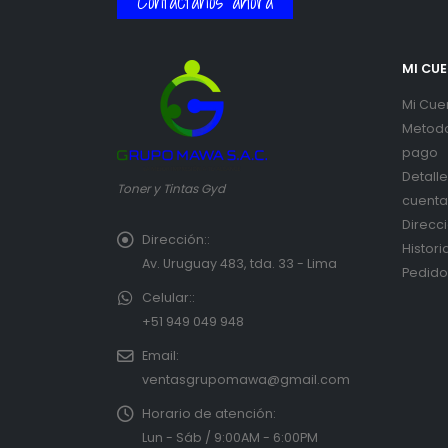
Contáctanos ahora
MI CU
Mi Cue
Metod
pago
Detall
Toner y Tintas Gyd
cuenta
Direcc
Dirección::
Histori
Av. Uruguay 483, tda. 33 - Lima
Pedido
Celular::
+51 949 049 948
Email:
ventasgrupomawa@gmail.com
Horario de atención:
Lun - Sáb / 9:00AM - 6:00PM