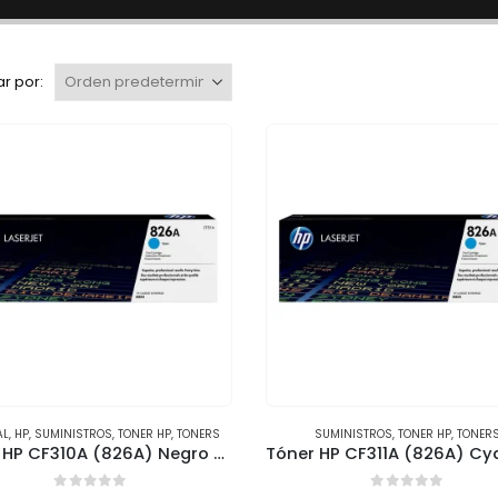
r por:
AL
,
HP
,
SUMINISTROS
,
TONER HP
,
TONERS
SUMINISTROS
,
TONER HP
,
TONER
Tóner HP CF310A (826A) Negro – Compatible con HP M855DN