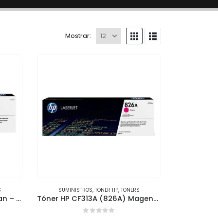
Mostrar:
S
SUMINISTROS
,
TONER HP
,
TONERS
Tóner HP CF311A (826A) Cyan – Compatible con HP M855DN
Tóner HP CF313A (826A) Magenta – Rendimiento de 32,500 páginas