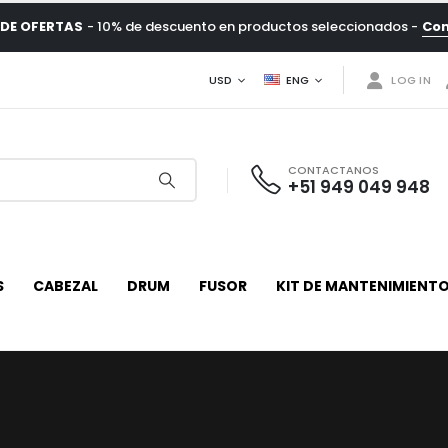
DE OFERTAS
- 10% de descuento en productos seleccionados -
Co
USD
ENG
LOG IN
CONTACTANOS
+51 949 049 948
S
CABEZAL
DRUM
FUSOR
KIT DE MANTENIMIENT