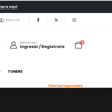
mpra aquí
REGISTER
0
Bienvenidos
Ingresar / Registrate
O
TONERS
Ofertas Especiales