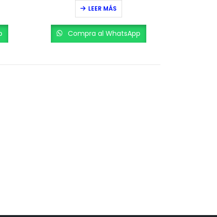
0
out of 5
LEER MÁS
p
Compra al WhatsApp