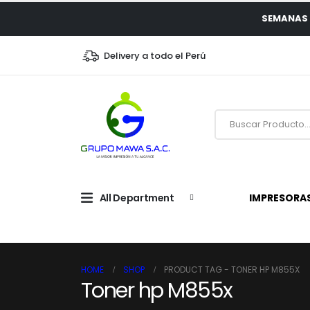
SEMANAS 
Delivery a todo el Perú
All Department
IMPRESORA
HOME
SHOP
PRODUCT TAG -
TONER HP M855X
Toner hp M855x