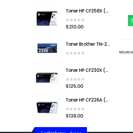
Toner HP CF258X (58X) Negro para HP LaserJet Pro
0
out of 5
$
210.00
Toner Brother TN-2340
Mostra
0
out of 5
Toner HP CF230X (30X) Negro para HP LaserJet Pro
0
out of 5
$
125.00
Toner HP CF226A (26A) Negro para HP LaserJet Pro M402
0
out of 5
$
138.00