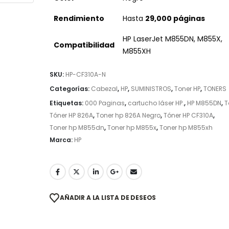
Rendimiento
Hasta
29,000 páginas
HP LaserJet M855DN, M855X,
Compatibilidad
M855XH
SKU:
HP-CF310A-N
Categorías:
Cabezal
,
HP
,
SUMINISTROS
,
Toner HP
,
TONERS
Etiquetas:
000 Paginas
,
cartucho láser HP.
,
HP M855DN
,
T
Tóner HP 826A
,
Toner hp 826A Negro
,
Tóner HP CF310A
,
Toner hp M855dn
,
Toner hp M855x
,
Toner hp M855xh
Marca:
HP
AÑADIR A LA LISTA DE DESEOS