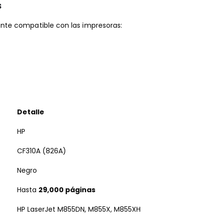
s
te compatible con las impresoras:
Detalle
HP
CF310A (826A)
Negro
Hasta
29,000 páginas
HP LaserJet M855DN, M855X, M855XH