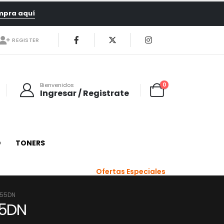
mpra aquí
REGISTER
0
Bienvenidos
Ingresar / Registrate
O
TONERS
Ofertas Especiales
855DN
55DN