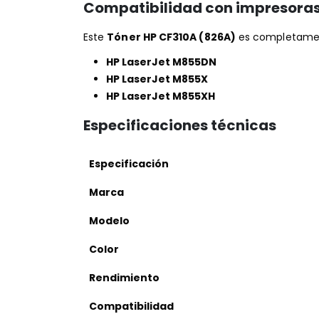
Compatibilidad con impresora
Este
Tóner HP CF310A (826A)
es completamen
HP LaserJet M855DN
HP LaserJet M855X
HP LaserJet M855XH
Especificaciones técnicas
Especificación
Marca
Modelo
Color
Rendimiento
Compatibilidad