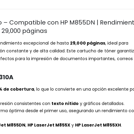
o – Compatible con HP M855DN | Rendimien
29,000 páginas
endimiento excepcional de hasta
29,000 páginas
, ideal para
ón constante y de alta calidad. Este cartucho de tóner garanti
erfectos para la impresión de documentos importantes, correos
F310A
% de cobertura
, lo que lo convierte en una opción excelente p
resión consistentes con
texto nítido
y gráficos detallados.
rma óptima desde el primer uso, asegurando un rendimiento co
Jet M855DN
,
HP LaserJet M855X
y
HP LaserJet M855XH
.