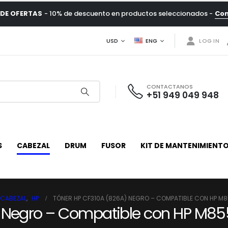
DE OFERTAS
- 10% de descuento en productos seleccionados -
Co
USD
ENG
LOG IN
CONTACTANOS
+51 949 049 948
S
CABEZAL
DRUM
FUSOR
KIT DE MANTENIMIENT
CABEZAL
,
HP
TÓNER HP CF310A (826A) NEGRO – COMPATIBLE CON HP M
) Negro – Compatible con HP M8