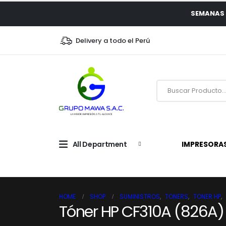
SEMANAS 
Delivery a todo el Perú
All Department
IMPRESORA
HOME
SHOP
SUMINISTROS
,
TONERS
,
TONER HP
,
Tóner HP CF310A (826A