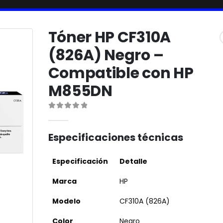
Tóner HP CF310A
(826A) Negro –
Compatible con HP
M855DN
0
out of 5
Especificaciones técnicas
Especificación
Detalle
Marca
HP
Modelo
CF310A (826A)
Color
Negro