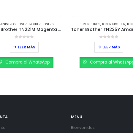
MINISTROS
,
TONER BROTHER
,
TONERS
SUMINISTROS
,
TONER BROTHER
,
TON
Toner Brother TN225Y Amarillo – Rendimiento de 2,200 páginas
0
out of 5
0
out of 5
LEER MÁS
LEER MÁS
Compra al WhatsApp
Compra al WhatsAp
ENTA
MENU
nta
Bienvenidos
os de
Métodos de Pago
Términos y Condiciones