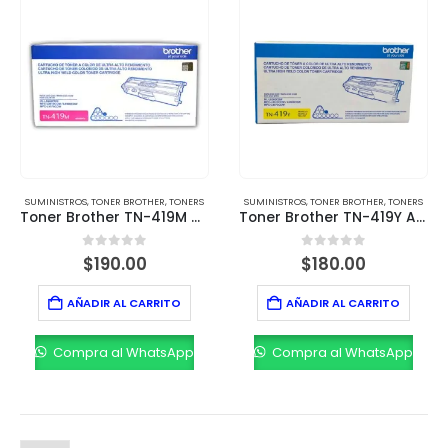
SUMINISTROS
,
TONER BROTHER
,
TONERS
SUMINISTROS
,
TONER BROTHER
,
TONERS
Toner Brother TN-419M Magenta – Rendimiento de 9,000 páginas
Toner Brother TN-419Y Amarillo – Rendimiento de 9,000 páginas
0
out of 5
0
out of 5
$
190.00
$
180.00
AÑADIR AL CARRITO
AÑADIR AL CARRITO
Compra al WhatsApp
Compra al WhatsApp