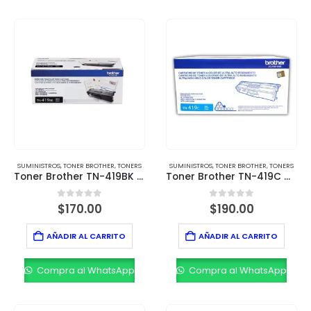
SUMINISTROS
,
TONER BROTHER
,
TONERS
SUMINISTROS
,
TONER BROTHER
,
TONERS
Toner Brother TN-419BK Negro – Rendimiento de 9,000 páginas
Toner Brother TN-419C Cian – Rendimiento de 9,000 páginas
0
out of 5
0
out of 5
$
170.00
$
190.00
AÑADIR AL CARRITO
AÑADIR AL CARRITO
Compra al WhatsApp
Compra al WhatsApp