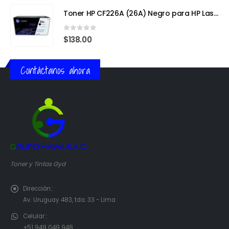
Toner HP CF226A (26A) Negro para HP LaserJet Pro M402
0
out of 5
$
138.00
Contáctanos ahora
Toner y Tintas Gyd
Dirección::
Av. Uruguay 483, tda. 33 - Lima
Celular::
+51 949 049 948