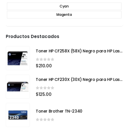
Cyan
Magenta
Productos Destacados
Toner HP CF258X (58X) Negro para HP LaserJet Pro
0
out of 5
$
210.00
Toner HP CF230X (30X) Negro para HP LaserJet Pro
0
out of 5
$
125.00
Toner Brother TN-2340
0
out of 5