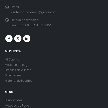
Email:
ventasgrupomawa@gmail.com
Horario de atención:
Lun - Sáb / 9:00AM - 6:00PM
MI CUENTA
Mi Cuenta
Metodos de pago
Detalles de cuenta
Direcciones
Historial de Pedidos
MENU
Bienvenidos
Métodos de Pago