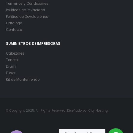
Términos y Condiciones
Políticas de Privacidad
Política de Devoluciones
Catalogo
Contacto
SUMINISTROS DE IMPRESORAS
Cabezales
Toners
Drum
Fusor
Kit de Manteniendo
© Copyright 2025. All Rights Reserved. Diseñado por City Hosting