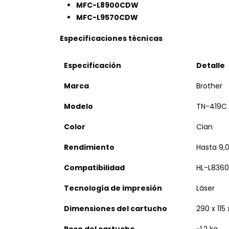
MFC-L8900CDW
MFC-L9570CDW
Especificaciones técnicas
Especificación
Detalle
Marca
Brother
Modelo
TN-419C
Color
Cian
Rendimiento
Hasta 9,
Compatibilidad
HL-L836
Tecnología de impresión
Láser
Dimensiones del cartucho
290 x 115
Peso del cartucho
~1.2 kg