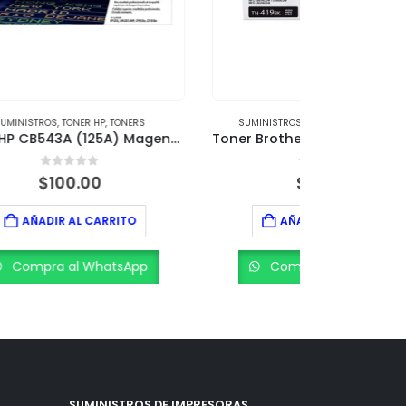
S
SUMINISTROS
,
TONER BROTHER
,
TONERS
SUMINI
Toner HP CB543A (125A) Magenta – Rendimiento 1,400 páginas
Toner Brother TN-419BK Negro – Rendimiento de 9,000 páginas
0
out of 5
$
170.00
AÑADIR AL CARRITO
A
p
Compra al WhatsApp
Com
SUMINISTROS DE IMPRESORAS