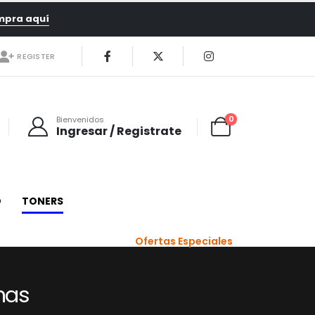
mpra aquí
REGISTER
0
Bienvenidos
Ingresar / Registrate
O
TONERS
Ofertas Especiales
nas