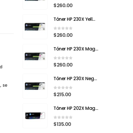
0
out of 5
$
260.00
Tóner HP 230X Yellow Original – Impresión Láser a Todo Color con Eficiencia y Precisión
0
out of 5
$
260.00
Tóner HP 230X Magenta Original – Precisión, Color y Tecnología Avanzada
0
out of 5
$
260.00
ad
Tóner HP 230X Negro Original – Alta Tecnología, Máximo Rendimiento
, se
0
out of 5
$
215.00
Tóner HP 202X Magenta CF503X – Impresión con Color y Precisión Profesional
0
out of 5
$
135.00