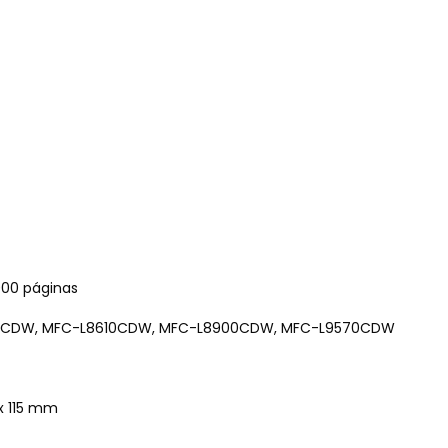
000 páginas
0CDW, MFC-L8610CDW, MFC-L8900CDW, MFC-L9570CDW
 x 115 mm