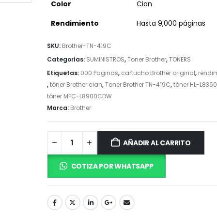
Color
Cian
Rendimiento
Hasta 9,000 páginas
SKU:
Brother-TN-419C
Categorías:
SUMINISTROS
,
Toner Brother
,
TONERS
Etiquetas:
000 Paginas
,
cartucho Brother original
,
rendim
,
tóner Brother cian
,
Toner Brother TN-419C
,
tóner HL-L83
tóner MFC-L8900CDW
Marca:
Brother
AÑADIR AL CARRITO
COTIZA POR WHATSAPP