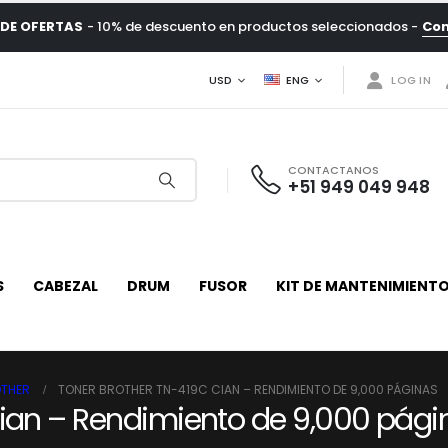
DE OFERTAS
- 10% de descuento en productos seleccionados -
Co
USD
ENG
LOG IN
CONTACTANOS
+51 949 049 948
S
CABEZAL
DRUM
FUSOR
KIT DE MANTENIMIENT
OTHER
TONER BROTHER TN-419C CIAN – RENDIMIENTO DE 9,000 PÁGINAS
ian – Rendimiento de 9,000 pági