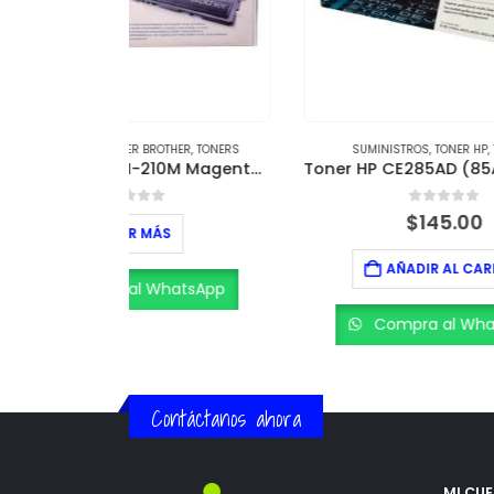
HER
,
TONERS
SUMINISTROS
,
TONER HP
,
TONERS
Toner Brother TN-210M Magenta – Rendimiento de 1,400 páginas
Toner HP CE285AD (85AD) – Pack de 2, Rendimiento 1,600 páginas c/u
5
0
out of 5
$
145.00
AÑADIR AL CARRITO
atsApp
Compra al WhatsApp
Contáctanos ahora
MI CU