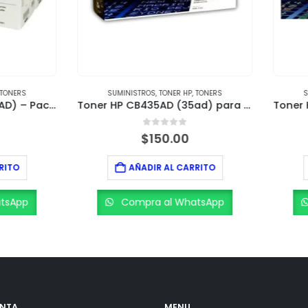
SUMINISTROS
,
TONER HP
,
TONERS
SUMINISTROS
,
TONER HP
,
TONER
Toner HP CB435AD (35ad) para LaserJet P1005 y P1006
0
out of 5
0
out of 5
$
150.00
$
100.00
AÑADIR AL CARRITO
AÑADIR AL CARRITO
Compra al WhatsApp
Compra al WhatsAp
ENTA
MENU