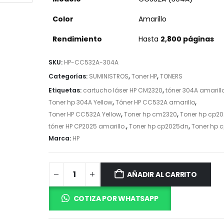
Color
Amarillo
Rendimiento
Hasta
2,800 páginas
SKU:
HP-CC532A-304A
Categorías:
SUMINISTROS
,
Toner HP
,
TONERS
Etiquetas:
cartucho láser HP CM2320
,
tóner 304A amarill
Toner hp 304A Yellow
,
Tóner HP CC532A amarillo
,
Toner HP CC532A Yellow
,
Toner hp cm2320
,
Toner hp cp20
tóner HP CP2025 amarillo.
,
Toner hp cp2025dn
,
Toner hp 
Marca:
HP
AÑADIR AL CARRITO
COTIZA POR WHATSAPP