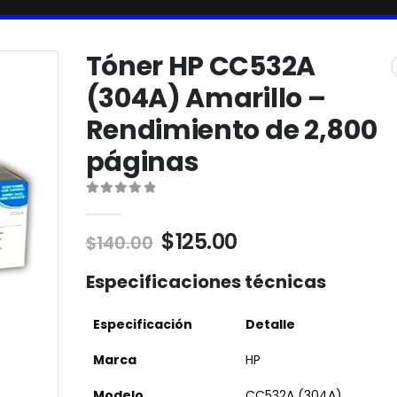
Tóner HP CC532A
(304A) Amarillo –
Rendimiento de 2,800
páginas
0
out of 5
$
125.00
$
140.00
Especificaciones técnicas
Especificación
Detalle
Marca
HP
Modelo
CC532A (304A)