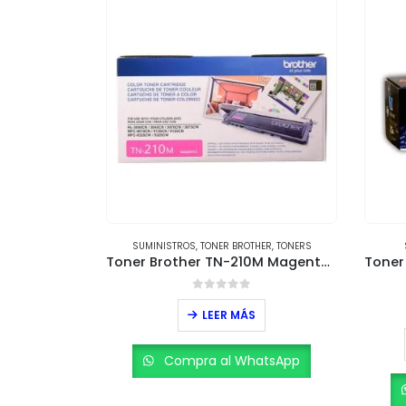
HER
,
TONERS
SUMINISTROS
,
TONER BROTHER
,
TONERS
Toner Brother TN225C Cian – Rendimiento de 2,200 páginas
Toner Brother TN-210M Magenta – Rendimiento de 1,400 páginas
5
0
out of 5
LEER MÁS
atsApp
Compra al WhatsApp