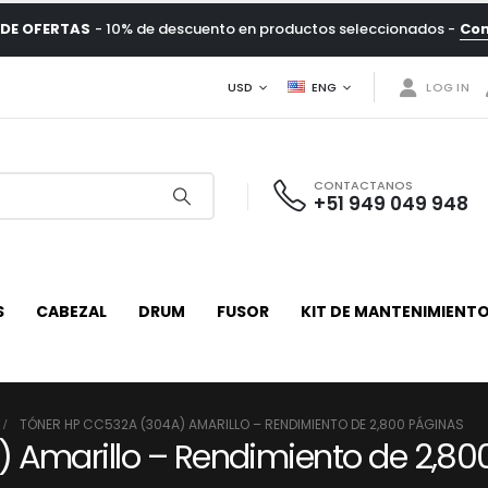
DE OFERTAS
- 10% de descuento en productos seleccionados -
Co
USD
ENG
LOG IN
CONTACTANOS
+51 949 049 948
S
CABEZAL
DRUM
FUSOR
KIT DE MANTENIMIENT
TÓNER HP CC532A (304A) AMARILLO – RENDIMIENTO DE 2,800 PÁGINAS
 Amarillo – Rendimiento de 2,80