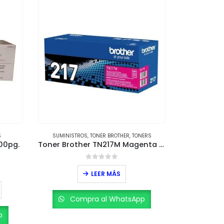
S
SUMINISTROS
,
TONER BROTHER
,
TONERS
SUMINISTR
00pg.
Toner Brother TN217M Magenta – Rendimiento de 2,300 páginas
0
out of 5
LEER MÁS
Compra al WhatsApp
Com
p