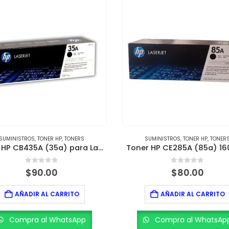
SUMINISTROS
,
TONER HP
,
TONERS
SUMINISTROS
,
TONER HP
,
TONER
Toner HP CB435A (35a) para LaserJet P1005 y P1006
Toner HP CE285A (85a) 16
0
out of 5
0
out of 5
$
90.00
$
80.00
AÑADIR AL CARRITO
AÑADIR AL CARRITO
Compra al WhatsApp
Compra al WhatsAp