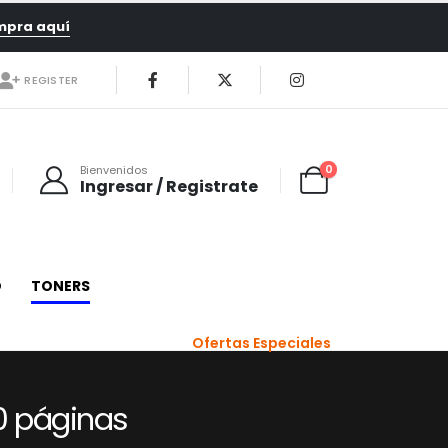
mpra aquí
REGISTER
0
Bienvenidos
Ingresar / Registrate
O
TONERS
Ofertas Especiales
0 páginas