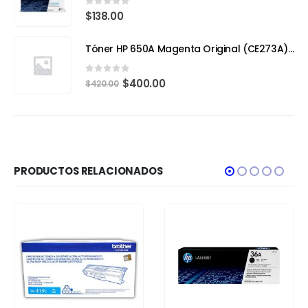
0
out of 5
$
138.00
Tóner HP 650A Magenta Original (CE273A) – Calidad Profesional y Rendimiento Superior
0
out of 5
$
400.00
$
420.00
PRODUCTOS RELACIONADOS