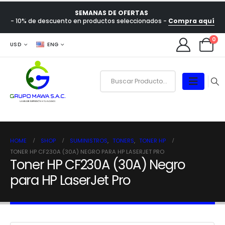
SEMANAS DE OFERTAS
- 10% de descuento en productos seleccionados -
Compra aquí
0
USD
ENG
HOME
SHOP
SUMINISTROS
,
TONERS
,
TONER HP
TONER HP CF230A (30A) NEGRO PARA HP LASERJET PRO
Toner HP CF230A (30A) Negro
para HP LaserJet Pro