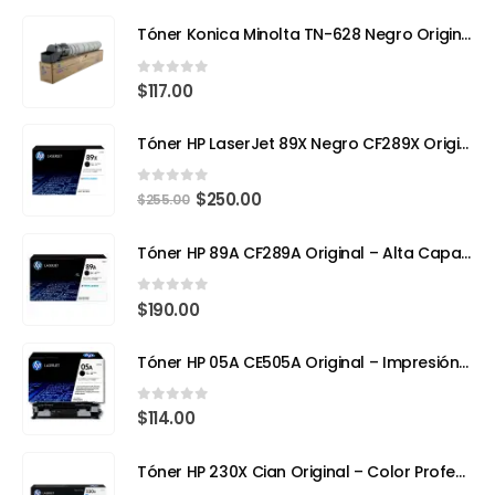
Tóner Konica Minolta TN-628 Negro Original – Compatible con Bizhub 650i (Rendimiento 24,000 páginas)
0
out of 5
$
117.00
Tóner HP LaserJet 89X Negro CF289X Original | Alto Rendimiento para Impresiones Profesionales
0
out of 5
$
250.00
$
255.00
Tóner HP 89A CF289A Original – Alta Capacidad para Impresoras Empresariales
0
out of 5
$
190.00
Tóner HP 05A CE505A Original – Impresión Profesional para tu HP LaserJet
0
out of 5
$
114.00
Tóner HP 230X Cian Original – Color Profesional y Máximo Rendimiento con Tecnología TerraJet