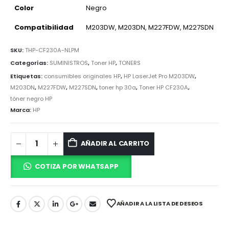
Color
Negro
Compatibilidad
M203DW, M203DN, M227FDW, M227SDN
SKU:
THP-CF230A-NLPM
Categorías:
SUMINISTROS
,
Toner HP
,
TONERS
Etiquetas:
consumibles originales HP
,
HP LaserJet Pro M203DW
,
M203DN
,
M227FDW
,
M227SDN
,
toner hp 30a
,
Toner HP CF230A
,
tóner negro HP
Marca:
HP
AÑADIR AL CARRITO
COTIZA POR WHATSAPP
AÑADIR A LA LISTA DE DESEOS