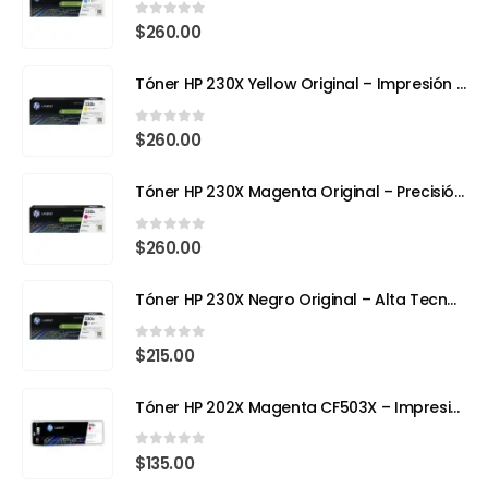
0
out of 5
$
260.00
Tóner HP 230X Yellow Original – Impresión Láser a Todo Color con Eficiencia y Precisión
0
out of 5
$
260.00
Tóner HP 230X Magenta Original – Precisión, Color y Tecnología Avanzada
0
out of 5
$
260.00
Tóner HP 230X Negro Original – Alta Tecnología, Máximo Rendimiento
0
out of 5
$
215.00
Tóner HP 202X Magenta CF503X – Impresión con Color y Precisión Profesional
0
out of 5
$
135.00