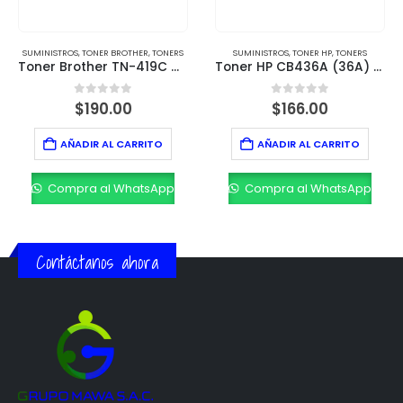
SUMINISTROS
,
TONER BROTHER
,
TONERS
SUMINISTROS
,
TONER HP
,
TONERS
Toner Brother TN-419C Cian – Rendimiento de 9,000 páginas
Toner HP CB436A (36A) Negro – Rendimiento de 2,000 páginas
0
out of 5
0
out of 5
$
190.00
$
166.00
AÑADIR AL CARRITO
AÑADIR AL CARRITO
Compra al WhatsApp
Compra al WhatsApp
Contáctanos ahora