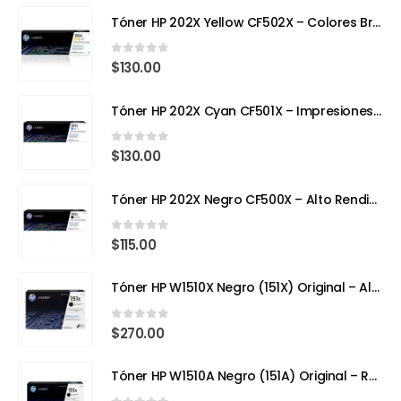
Tóner HP 202X Yellow CF502X – Colores Brillantes, Calidad Profesional
0
out of 5
$
130.00
Tóner HP 202X Cyan CF501X – Impresiones Vivas y de Alta Precisión
0
out of 5
$
130.00
Tóner HP 202X Negro CF500X – Alto Rendimiento para Impresoras Láser a Color
0
out of 5
$
115.00
Tóner HP W1510X Negro (151X) Original – Alto Rendimiento para HP LaserJet Pro
0
out of 5
$
270.00
Tóner HP W1510A Negro (151A) Original – Rendimiento Eficiente para tu HP LaserJet Pro 4103fdw