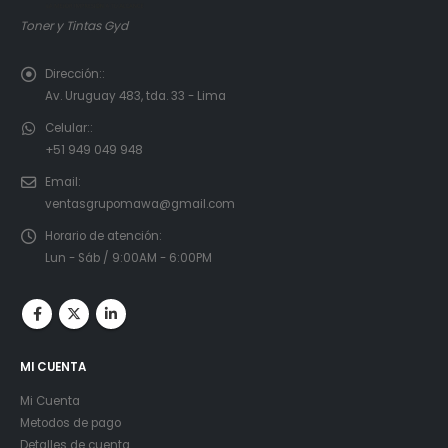
Toner y Tintas Gyd
Dirección::
Av. Uruguay 483, tda. 33 - Lima
Celular::
+51 949 049 948
Email:
ventasgrupomawa@gmail.com
Horario de atención:
Lun - Sáb / 9:00AM - 6:00PM
MI CUENTA
Mi Cuenta
Metodos de pago
Detalles de cuenta